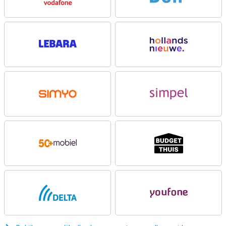
Prachtig OLED-scherm met dunne randen
De Apple iPhone 16 Refurbished is voorzien van een 6.1 inch OLED-
scherm dat een indrukwekkende kijkervaring biedt. Deze afwerking
van de Apple iPhone 16 maakt het toestel compact, zonder dat je
hoeft in te leveren op schermgrootte. Het bekende Dynamic Island
blijft een integraal onderdeel van de iPhone-ervaring, waardoor
meldingen en live activiteiten op een interactieve manier worden
weergegeven, zodat je altijd op de hoogte bent van wat belangrijk
is. Heb je graag een wat groter scherm? Dan is de Apple iPhone 16
Plus Refurbished wellicht een goede keuze voor jou!
Vernieuwde camera met extra functionaliteit
De camera van de iPhone 16 is aanzienlijk verbeterd. De
hoofdcamera heeft een 48MP-sensor, waarmee je haarscherpe
foto's maakt, zelfs bij weinig licht. De iPhone 16 introduceert
daarnaast de nieuwe "Camera control button" aan de rechterkant
van het toestel, waarmee je eenvoudig camerafuncties zoals
scherpstellen en zoomen kunt bedienen. Deze knop biedt een
intuïtieve manier om snel en gemakkelijk de perfecte opname te
maken.
Krachtige A18-chip voor ongeëvenaarde prestaties
Apple heeft de iPhone 16 voorzien van een krachtige A18-chip.