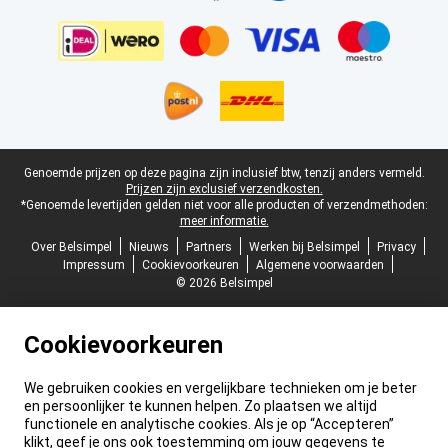
Juridische voettekst
Genoemde prijzen op deze pagina zijn inclusief btw, tenzij anders vermeld.
Prijzen zijn exclusief verzendkosten.
*Genoemde levertijden gelden niet voor alle producten of verzendmethoden:
meer informatie.
Over Belsimpel
Nieuws
Partners
Werken bij Belsimpel
Privacy
Impressum
Cookievoorkeuren
Algemene voorwaarden
© 2026 Belsimpel
Cookievoorkeuren
We gebruiken cookies en vergelijkbare technieken om je beter
en persoonlijker te kunnen helpen. Zo plaatsen we altijd
functionele en analytische cookies. Als je op “Accepteren”
klikt, geef je ons ook toestemming om jouw gegevens te