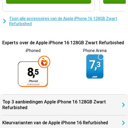
met Apple Intelligence de mooiste foto’s. Apple Intelligence draait
op 100% hernieuwbare energie, en maakt jouw dagelijkse digitale
leven nog slimmer en efficiënter!
Toon alle accessoires van de Apple iPhone 16 128GB Zwart
iOS 18 biedt nieuwe stijlen
Refurbished
Bij een nieuwe serie telefoons hoort natuurlijk ook een nieuwe iOS
versie. Dit betekent dat alles wat je op een dag doet, met de nieuwe
features in iOS 18 nét weer een stukje makkelijker gaat. Zo zet je je
Experts over de Apple iPhone 16 128GB Zwart Refurbished
Apple iPhone 16 Refurbished nog meer naar je eigen hand, door
bijvoorbeeld je apps en widgets te personaliseren.
iPhoned
Phone Arena
7,
3
8,
5
Top 3 aanbiedingen Apple iPhone 16 128GB Zwart
Refurbished
Kleurvarianten van de Apple iPhone 16 Refurbished