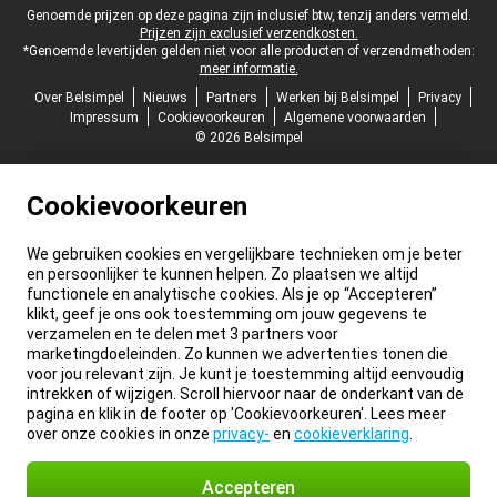
Juridische voettekst
Genoemde prijzen op deze pagina zijn inclusief btw, tenzij anders vermeld.
Prijzen zijn exclusief verzendkosten.
*Genoemde levertijden gelden niet voor alle producten of verzendmethoden:
meer informatie.
Over Belsimpel
Nieuws
Partners
Werken bij Belsimpel
Privacy
Impressum
Cookievoorkeuren
Algemene voorwaarden
© 2026 Belsimpel
Cookievoorkeuren
We gebruiken cookies en vergelijkbare technieken om je beter
en persoonlijker te kunnen helpen. Zo plaatsen we altijd
functionele en analytische cookies. Als je op “Accepteren”
klikt, geef je ons ook toestemming om jouw gegevens te
verzamelen en te delen met 3 partners voor
marketingdoeleinden. Zo kunnen we advertenties tonen die
voor jou relevant zijn. Je kunt je toestemming altijd eenvoudig
intrekken of wijzigen. Scroll hiervoor naar de onderkant van de
pagina en klik in de footer op 'Cookievoorkeuren'. Lees meer
over onze cookies in onze
privacy-
en
cookieverklaring
.
Accepteren