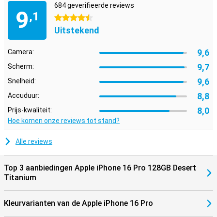
De iPhone 16 Pro sluit gemakkelijk aan bij het ecosysteem van
684 geverifieerde reviews
9
Apple. Gebruik je smartphone bijvoorbeeld in combinatie met de
,1
4.5 sterren
Apple Watch Series 10
om je gezondheid bij te houden en te
Uitstekend
optimaliseren. Of koppel je toestel aan de
Apple Airpods 4 ANC
. Zo
gaat bijvoorbeeld het schakelen tussen luisteren naar je favoriete
muziek en het opnemen van een belletje gemakkelijker.
9,6
Camera:
9,7
Scherm:
9,6
Snelheid:
8,8
Accuduur:
8,0
Prijs-kwaliteit:
Hoe komen onze reviews tot stand?
Alle reviews
Top 3 aanbiedingen Apple iPhone 16 Pro 128GB Desert
Titanium
Kleurvarianten van de Apple iPhone 16 Pro