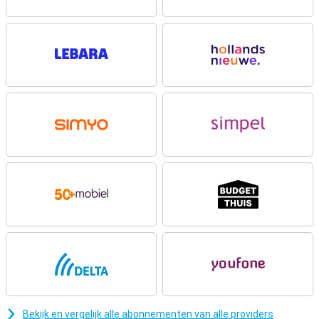
voorganger.
Levendig 6,3-inch OLED-scherm
Het 6,3-inch OLED-scherm van de Apple iPhone 16 Pro 128GB
Desert Titanium biedt een helderder en energiezuiniger display.
Deze schermtechnologie levert levendige kleuren en een sterk
contrast, ideaal voor het kijken van video’s en films. Het 6.3-inch
schermformaat biedt een uitstekende kijkervaring zonder dat het
toestel te groot wordt voor je handen.
Ben je op zoek naar een groter toestel, dan kun je kiezen voor de
Apple iPhone 16 Plus
. Wil je dezelfde functionaliteiten als de iPhone
16 Pro, maar ook in een groter formaat? Dan is de
Apple iPhone 16
Pro Max
de optie voor jou.
Apple Intelligence
De Apple iPhone 16-serie is vanaf de basis ontworpen met Apple
Intelligence, een persoonlijk intelligentie systeem dat zich aanpast
aan jou, en je privacy beschermt door data lokaal te verwerken en
nooit te delen met Apple. Het maakt gebruik van kunstmatige
intelligentie om taal, beelden en zelfs emoticons te begrijpen en te
creëren, helpt je met teksten schrijven, het vinden van foto’s, en
het creëren van herinneringen. Siri is slimmer dan voorheen en
begrijpt context, en in combinatie met de Camera Control maak je
Bekijk en vergelijk alle abonnementen van alle providers