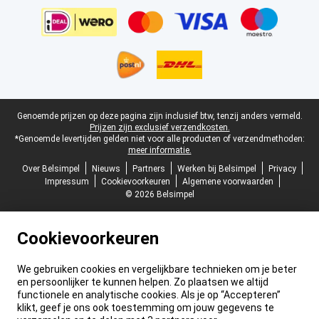
Juridische voettekst
Genoemde prijzen op deze pagina zijn inclusief btw, tenzij anders vermeld.
Prijzen zijn exclusief verzendkosten.
*Genoemde levertijden gelden niet voor alle producten of verzendmethoden:
meer informatie.
Over Belsimpel
Nieuws
Partners
Werken bij Belsimpel
Privacy
Impressum
Cookievoorkeuren
Algemene voorwaarden
© 2026 Belsimpel
Cookievoorkeuren
We gebruiken cookies en vergelijkbare technieken om je beter
en persoonlijker te kunnen helpen. Zo plaatsen we altijd
functionele en analytische cookies. Als je op “Accepteren”
klikt, geef je ons ook toestemming om jouw gegevens te