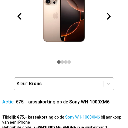
Kleur:
Brons
Actie:
€75,- kassakorting op de Sony WH-1000XM6
Tijdelijk
€75,- kassakorting
op de
Sony WH-1000XM6
bij aankoop
van een iPhone
Gebruik de code:
75WH1000XM6IPHONE
in je winkelmand