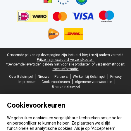
Juridische voettekst
Genoemde prijzen op deze pagina zijn inclusief btw, tenzij anders vermeld.
Prijzen zijn exclusief verzendkosten.
*Genoemde levertijden gelden niet voor alle producten of verzendmethoden:
meer informatie.
Over Belsimpel
Nieuws
Partners
Werken bij Belsimpel
Privacy
Impressum
Cookievoorkeuren
Algemene voorwaarden
© 2026 Belsimpel
Cookievoorkeuren
We gebruiken cookies en vergelijkbare technieken om je beter
en persoonlijker te kunnen helpen. Zo plaatsen we altijd
functionele en analytische cookies. Als je op “Accepteren”