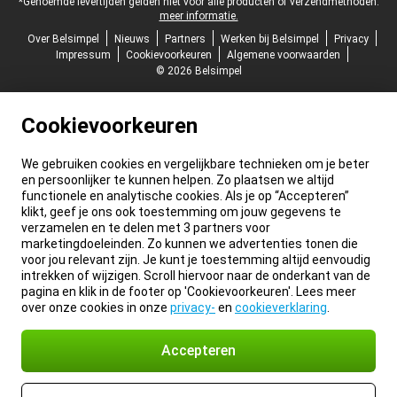
*Genoemde levertijden gelden niet voor alle producten of verzendmethoden:
meer informatie.
Over Belsimpel
Nieuws
Partners
Werken bij Belsimpel
Privacy
Impressum
Cookievoorkeuren
Algemene voorwaarden
© 2026 Belsimpel
Cookievoorkeuren
We gebruiken cookies en vergelijkbare technieken om je beter
en persoonlijker te kunnen helpen. Zo plaatsen we altijd
functionele en analytische cookies. Als je op “Accepteren”
klikt, geef je ons ook toestemming om jouw gegevens te
verzamelen en te delen met 3 partners voor
marketingdoeleinden. Zo kunnen we advertenties tonen die
voor jou relevant zijn. Je kunt je toestemming altijd eenvoudig
intrekken of wijzigen. Scroll hiervoor naar de onderkant van de
pagina en klik in de footer op 'Cookievoorkeuren'. Lees meer
over onze cookies in onze
privacy-
en
cookieverklaring
.
Accepteren