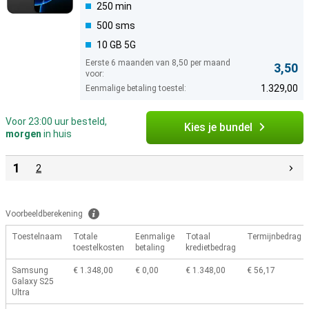
250 min
500 sms
10 GB 5G
Eerste 6 maanden van 8,50 per maand
3,50
voor:
1.329,00
Eenmalige betaling toestel:
Voor 23:00 uur besteld,
Kies je bundel
morgen
in huis
1
2
Voorbeeldberekening
Toestelnaam
Totale
Eenmalige
Totaal
Termijnbedrag
toestelkosten
betaling
kredietbedrag
Samsung
€ 1.348,00
€ 0,00
€ 1.348,00
€ 56,17
Galaxy S25
Ultra