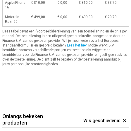
Apple iPhone
€ 810,00
€ 0,00
€ 810,00
€ 33,75
16
Motorola
€ 499,00
€ 0,00
€ 499,00
€ 20,79
Razr 50
Deze tabel bevat een (voorbeeld)berekening van een toestellening en de prijs per
maand.
De toestellening is een aflopend goederenkrediet aangeboden door de
Finance B.V. van de gekozen provider.
Wil je meer weten over het Europees
standaardformulier en gespreid betalen?
Lees het hier.
MobielWerkt B.V.
bemiddelt namens verschillende partijen en treedt op als vrijgestelde
bemiddelaar voor de Finance B.V. van de gekozen provider en geeft geen advies
over de toestellening.
Je dient zelf te bepalen of de toestellening aansluit bij
jouw persoonlijke omstandigheden.
Onlangs bekeken
Wis geschiedenis
producten