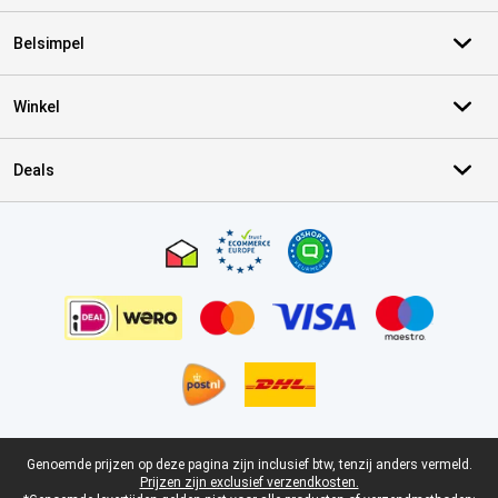
Belsimpel
Winkel
Deals
Certificaten, betaalmethoden, bezorgingsdienst partners
Juridische voettekst
Genoemde prijzen op deze pagina zijn inclusief btw, tenzij anders vermeld.
Prijzen zijn exclusief verzendkosten.