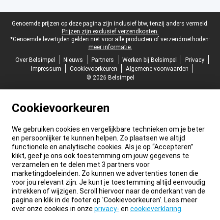
Juridische voettekst
Genoemde prijzen op deze pagina zijn inclusief btw, tenzij anders vermeld.
Prijzen zijn exclusief verzendkosten.
*Genoemde levertijden gelden niet voor alle producten of verzendmethoden:
meer informatie.
Over Belsimpel
Nieuws
Partners
Werken bij Belsimpel
Privacy
Impressum
Cookievoorkeuren
Algemene voorwaarden
© 2026 Belsimpel
Cookievoorkeuren
We gebruiken cookies en vergelijkbare technieken om je beter
en persoonlijker te kunnen helpen. Zo plaatsen we altijd
functionele en analytische cookies. Als je op “Accepteren”
klikt, geef je ons ook toestemming om jouw gegevens te
verzamelen en te delen met 3 partners voor
marketingdoeleinden. Zo kunnen we advertenties tonen die
voor jou relevant zijn. Je kunt je toestemming altijd eenvoudig
intrekken of wijzigen. Scroll hiervoor naar de onderkant van de
pagina en klik in de footer op 'Cookievoorkeuren'. Lees meer
over onze cookies in onze
privacy-
en
cookieverklaring
.