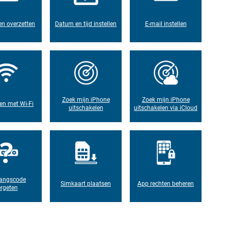
n overzetten
Datum en tijd instellen
E-mail instellen
Zoek mijn iPhone
Zoek mijn iPhone
en met Wi-Fi
uitschakelen
uitschakelen via iCloud
angscode
Simkaart plaatsen
App rechten beheren
rgeten