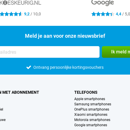
9,2
/ 10,0
4,4
/ 5,
4.6 sterren
4.4 sterren
Meld je aan voor onze nieuwsbrief
Ik meld 
Ontvang persoonlijke kortingsvouchers
N MET ABONNEMENT
TELEFOONS
Apple smartphones
Samsung smartphones
el
OnePlus smartphones
Xiaomi smartphones
euwe
Motorola smartphones
Google smartphones