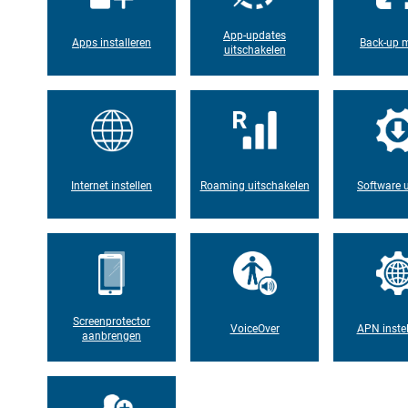
App-updates
Apps installeren
Back-up 
uitschakelen
Internet instellen
Roaming uitschakelen
Software 
Screenprotector
VoiceOver
APN instel
aanbrengen