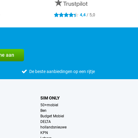
0
4,4
/ 5,0
4.4 sterren
me aan
De beste aanbiedingen op een rijtje
SIM ONLY
50+mobiel
Ben
Budget Mobiel
DELTA
hollandsnieuwe
KPN