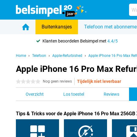
Buitenkansjes
Telefoon met abonneme
Klanten beoordelen Belsimpel met
4.4/5
Home
Telefoon
Apple-Refurbished
Apple iPhone 16 Pro Max Ref
Apple iPhone 16 Pro Max Refurb
Tijdelijk niet leverbaar
0 sterren
Nog geen reviews
Overzicht
Los toestel
Reviews
Tips & Tricks voor de Apple iPhone 16 Pro Max 256GB