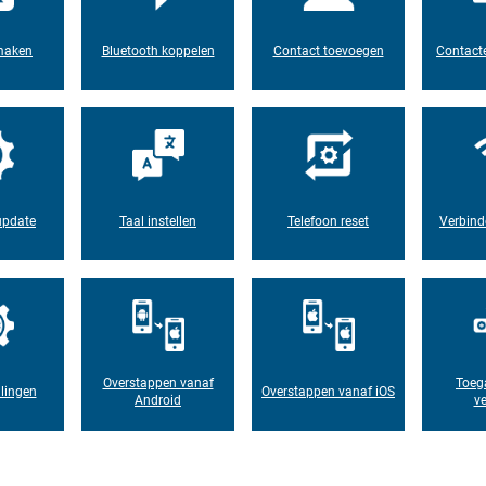
maken
Bluetooth koppelen
Contact toevoegen
Contacte
update
Taal instellen
Telefoon reset
Verbind
Overstappen vanaf
Toeg
lingen
Overstappen vanaf iOS
Android
ve