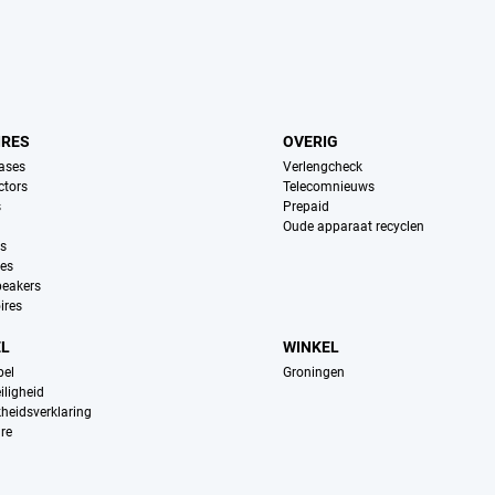
IRES
OVERIG
ases
Verlengcheck
ctors
Telecomnieuws
s
Prepaid
Oude apparaat recyclen
ns
es
peakers
ires
EL
WINKEL
pel
Groningen
iligheid
kheidsverklaring
re