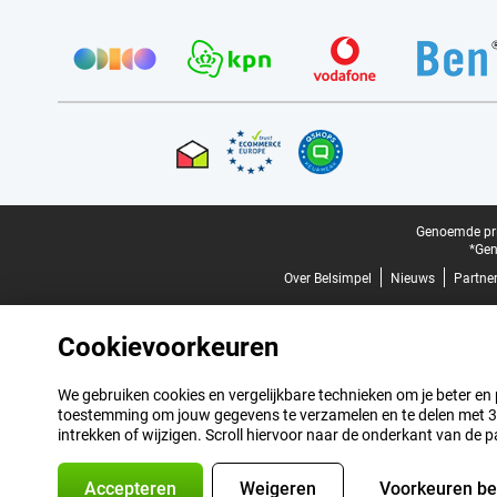
Provider partners
Certificaten, betaalmethoden, bezorgingsdienst partners
Juridische voettekst
Genoemde prij
*Gen
Over Belsimpel
Nieuws
Partne
Cookievoorkeuren
We gebruiken cookies en vergelijkbare technieken om je beter en pe
toestemming om jouw gegevens te verzamelen en te delen met 3 p
intrekken of wijzigen. Scroll hiervoor naar de onderkant van de p
Accepteren
Weigeren
Voorkeuren b