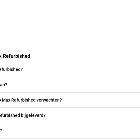
x Refurbished
Refurbished?
aan?
ro Max Refurbished verwachten?
efurbished bijgeleverd?
?