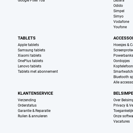
Google Pixel 10a
Lebara
Odido
Simpel
Simyo
Vodafone
Youfone
TABLETS
ACCESSO
Apple tablets
Hoesjes & C
Samsung tablets
Screenprote
Xiaomi tablets
Powerbank
OnePlus tablets
Oordopjes
Lenovo tablets
Koptelefoo
Tablets met abonnement
Smartwatch
Bluetooth s
Alle accesso
KLANTENSERVICE
BELSIMP
Verzending
Over Belsim
Orderstatus
Privacy & Ve
Garantie & Reparatie
Toegankelij
Ruilen & annuleren
Onze softwa
Vacatures