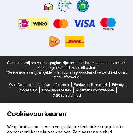
Juridische voettekst
Genoemde prijzen op deze pagina zijn inclusief btw, tenzij anders vermeld.
Prijzen zijn exclusief verzendkosten.
*Genoemde levertijden gelden niet voor alle producten of verzendmethoden:
meer informatie.
Over Belsimpel
Nieuws
Partners
Werken bij Belsimpel
Privacy
Impressum
Cookievoorkeuren
Algemene voorwaarden
© 2026 Belsimpel
Cookievoorkeuren
We gebruiken cookies en vergelijkbare technieken om je beter
en persoonlijker te kunnen helpen. Zo plaatsen we altijd