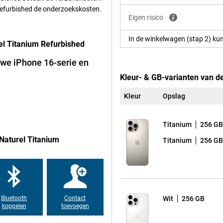
ukknoppen na door haptische
-Refurbished de onderzoekskosten.
k aan als mechanische knoppen.
Eigen risico
het makkelijk om snel foto's te
momenten die je niet wilt missen.
In de winkelwagen (stap 2) kun
l Titanium Refurbished
uwe iPhone 16-serie en
 is uitgerust met de nieuwe A18
Kleur- & GB-varianten van d
 toestel niet alleen sneller,
 langere batterijduur. Of je nu aan
gebruikt, de iPhone 16 Pro Max
Kleur
Opslag
dat je toestel oververhit raakt,
Max in een betere conditie en heeft
Titanium
256 GB
Naturel Titanium
Titanium
256 GB
ies van de iPhone 16 Pro Max. Met
, vloeiende video-oproepen en
Bluetooth
Contact
Wit
256 GB
ntelligence, een persoonlijk
koppelen
toevoegen
chermt door data lokaal te