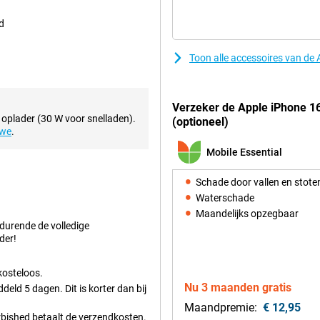
 dat je je film of game hoeft te
t, neem dan een kijkje bij de
d
Toon alle accessoires van de
el Titanium Refurbished tilt je
amera maak je haarscherpe foto's
Verzeker de Apple iPhone 1
. De superperiscoop-lens biedt tot
 oplader (30 W voor snelladen).
(optioneel)
bij kunt halen zonder
uwe
.
den ten opzichte van de Apple
je de mooiste selfies. Daarnaast
Mobile Essential
rukwekkende foto's met meer
ose-ups maakt, met de Apple iPhone
Schade door vallen en stote
Waterschade
Maandelijks opzegbaar
edurende de volledige
titanium behuizing. De behuizing
der!
is ook beter beschermt tegen
lefoon prettig in de hand ligt,
kosteloos.
Nu 3 maanden gratis
eld 5 dagen. Dit is korter dan bij
Maandpremie:
€ 12,95
urbished betaalt de verzendkosten.
r capacitieve technologie te