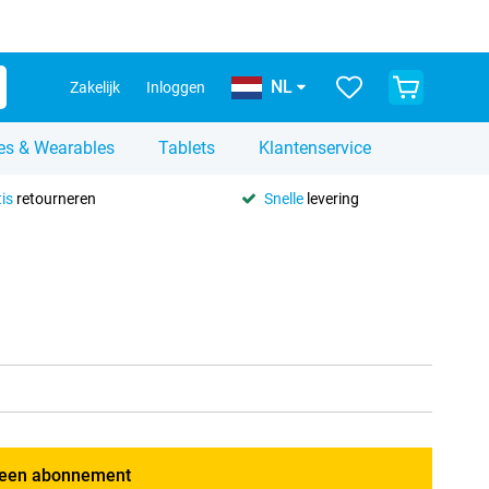
NL
Zakelijk
Inloggen
es & Wearables
Tablets
Klantenservice
is
retourneren
Snelle
levering
een abonnement