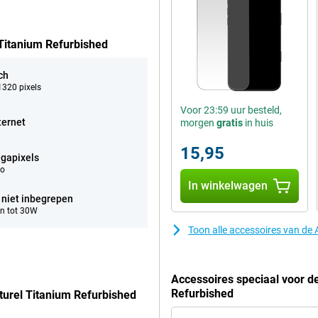
Titanium Refurbished
ch
320 pixels
Voor 23:59 uur besteld,
ternet
morgen
gratis
in huis
15,95
gapixels
eo
In winkelwagen
 niet inbegrepen
n tot 30W
Toon alle accessoires van de
Accessoires speciaal voor d
Refurbished
urel Titanium Refurbished