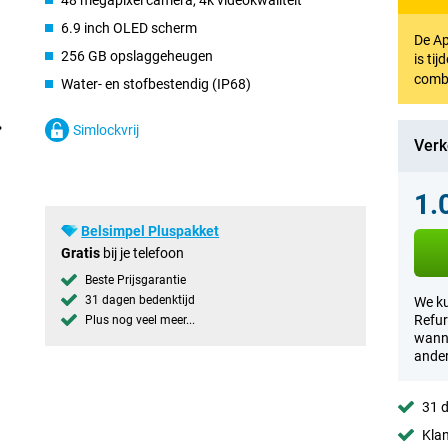
48 megapixel camera, 4k videokwaliteit
6.9 inch OLED scherm
De Ap
256 GB opslaggeheugen
is ti
comb
Water- en stofbestendig (IP68)
Simlockvrij
Verk
1.
Belsimpel Pluspakket
Gratis
bij je telefoon
Beste Prijsgarantie
31 dagen bedenktijd
We ku
Refur
Plus nog veel meer...
wanne
ander
31 d
Klan