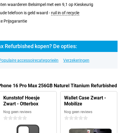
ten waarderen Belsimpel met een 9,1 op Kieskeurig
ude telefoon is geld waard -
ruil in of recycle
e Prijsgarantie
x Refurbished kopen? De opties:
Populaire accessoirecategorieën
Verzekeringen
iPhone 16 Pro Max 256GB Naturel Titanium Refurbished
Kunststof Hoesje
Wallet Case Zwart -
Zwart - Otterbox
Mobilize
Nog geen reviews
Nog geen reviews
0 sterren
0 sterren