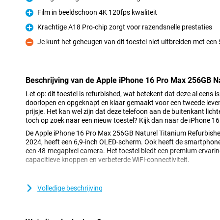
Pluspunt
Film in beeldschoon 4K 120fps kwaliteit
Pluspunt
Krachtige A18 Pro-chip zorgt voor razendsnelle prestaties
Pluspunt
Je kunt het geheugen van dit toestel niet uitbreiden met een
Minpunt
Beschrijving van de Apple iPhone 16 Pro Max 256GB N
Let op: dit toestel is refurbished, wat betekent dat deze al eens is
doorlopen en opgeknapt en klaar gemaakt voor een tweede leven!
prijsje. Het kan wel zijn dat deze telefoon aan de buitenkant lich
toch op zoek naar een nieuw toestel? Kijk dan naar de iPhone 1
De Apple iPhone 16 Pro Max 256GB Naturel Titanium Refurbishe
2024, heeft een 6,9-inch OLED-scherm. Ook heeft de smartphone
een 48-megapixel camera. Het toestel biedt een premium ervarin
capacitieve knoppen en verbeterde WiFi-connectiviteit.
Groter en helderder scherm
Volledige beschrijving
Het 6,9-inch micro-lens OLED-scherm van de Apple iPhone 16 Pr
van de iPhone 15 Pro Max, dat 6,7 inch is. Dit grotere formaat ma
video’s en foto’s, en het spelen van games! Het mooie scherm ge
levendige kleuren en diepe contrasten, waardoor alles er indruk