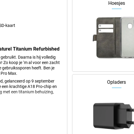
Hoesjes
 SD-kaart
aturel Titanium Refurbished
 gebruikt. Daarna is hij volledig
 Zo koop je ‘m al voor een zacht
te gebruikssporen heeft. Ben je
6 Pro Max.
d, gelanceerd op 9 september
Opladers
 een krachtige A18 Pro-chip en
g met een titanium behuizing,
o Max is groter dan het scherm
akt het ideaal voor het kijken van
eft een helderder beeld met
wekkend uitziet. Met de Dynamic