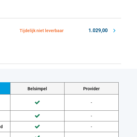
1.029,00
Tijdelijk niet leverbaar
Belsimpel
Provider
Wordt niet gedaan door Provider
-
Wordt gedaan door Belsimpel
Wordt niet gedaan door Provider
-
Wordt gedaan door Belsimpel
ud
Wordt niet gedaan door Provider
-
Wordt gedaan door Belsimpel