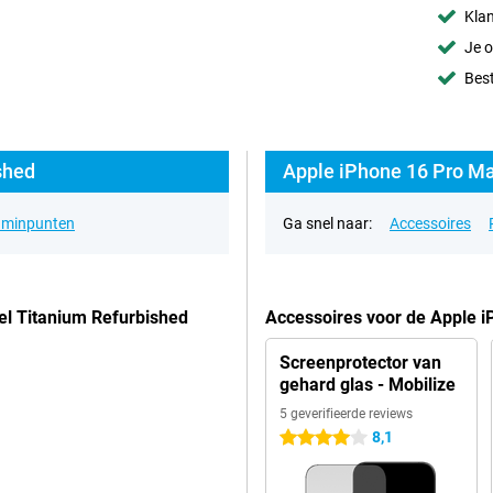
Klan
Je o
Best
shed
Apple iPhone 16 Pro Ma
& minpunten
Ga snel naar:
Accessoires
el Titanium Refurbished
Accessoires voor de Apple 
Screenprotector van
gehard glas - Mobilize
5 geverifieerde reviews
8,1
4 sterren