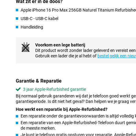
Wat zit er in de doos?
Island-functie blijf je altijd op de hoogte van je meldingen, zonder
onderbreken. Vind je het scherm van de iPhone 16 Pro Max te groo
Apple iPhone 16 Pro Max 256GB Naturel Titanium Refurbishe
iPhone 16 Pro, met een 6,3-inch scherm.
USB-C - USB-C kabel
Handleiding
Indrukwekkende camerasetup
De cameraopstelling van de Apple iPhone 16 Pro Max 256GB Natur
fotografie naar een hoger niveau. Met een 48-megapixel hoofdc
Voorkom een lege batterij
vol details, of je nu in fel zonlicht of bij weinig licht fotografeert
Dit product wordt zonder lader geleverd en vereist een
wel 10x optische zoom, waarmee je onderwerpen van veraf dicht
Gebruik een lader die je al hebt of
bestel gelijk een nie
kwaliteitsverlies. Dit is een verdubbeling van de zoommogelijkhe
iPhone 15 Pro Max. Met de selfiecamera van 12-megapixel maak 
zorgt de ultragroothoeklens, met een groter diafragma voor ind
diepte en levendigheid. Of je nu landschappen, portretten of cl
16 Pro Max kan het allemaal.
Garantie & Reparatie
3 jaar Apple-Refurbished garantie
Premium ontwerp
Bij normaal gebruik garanderen wij dat je telefoon goed werkt g
De Apple iPhone 16 Pro Max is gehuld in een sterke, maar lichte 
garantieperiode. Is dit niet het geval? Dan helpen we je graag ver
laat het toestel niet alleen luxe aanvoelen, maar de smartphone 
Hoe werkt een reparatie bij Apple-Refurbished?
krassen en stoten. De afgeronde zijkanten zorgen ervoor dat de te
terwijl het lichte gewicht het gebruiksgemak verhoogt.
Een reparatie onder de garantievoorwaarden is altijd volledig 
Een reparatie van een Apple-Refurbished-Telefoon duurt gemidd
Vernieuwde knoppen
de meeste merken.
Je kunt je telefoon gratis opsturen voor reparatie. Apple-Ref
Apple heeft met de iPhone 16 Pro Max de knoppen vernieuwd doo