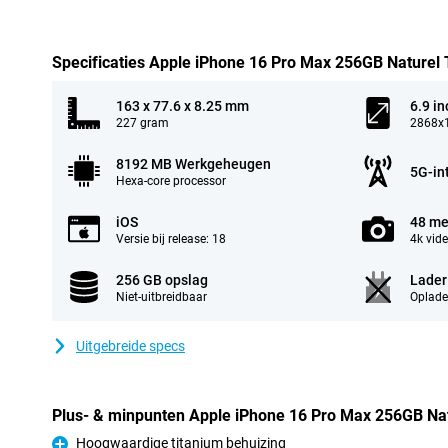
Specificaties Apple iPhone 16 Pro Max 256GB Naturel 
163 x 77.6 x 8.25 mm
6.9 in
227 gram
2868x1
8192 MB Werkgeheugen
5G-in
Hexa-core processor
iOS
48 me
Versie bij release: 18
4k vid
256 GB opslag
Lader
Niet-uitbreidbaar
Oplade
Uitgebreide specs
Plus- & minpunten Apple iPhone 16 Pro Max 256GB Nat
Hoogwaardige titanium behuizing