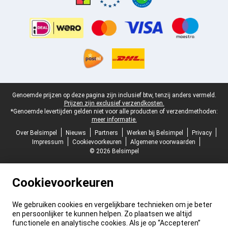
Juridische voettekst
Genoemde prijzen op deze pagina zijn inclusief btw, tenzij anders vermeld.
Prijzen zijn exclusief verzendkosten.
*Genoemde levertijden gelden niet voor alle producten of verzendmethoden:
meer informatie.
Over Belsimpel
Nieuws
Partners
Werken bij Belsimpel
Privacy
Impressum
Cookievoorkeuren
Algemene voorwaarden
© 2026 Belsimpel
Cookievoorkeuren
We gebruiken cookies en vergelijkbare technieken om je beter
en persoonlijker te kunnen helpen. Zo plaatsen we altijd
functionele en analytische cookies. Als je op “Accepteren”