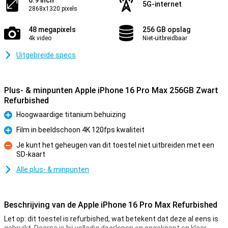
5G-internet
2868x1320 pixels
48 megapixels
256 GB opslag
4k video
Niet-uitbreidbaar
Uitgebreide specs
Plus- & minpunten Apple iPhone 16 Pro Max 256GB Zwart
Refurbished
Hoogwaardige titanium behuizing
Pluspunt
Film in beeldschoon 4K 120fps kwaliteit
Pluspunt
Je kunt het geheugen van dit toestel niet uitbreiden met een
SD-kaart
Minpunt
Alle plus- & minpunten
Beschrijving van de Apple iPhone 16 Pro Max Refurbished
Let op: dit toestel is refurbished, wat betekent dat deze al eens is
gebruikt. Daarna is hij volledig doorlopen en opgeknapt en klaar