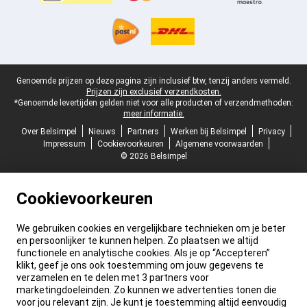
Juridische voettekst
Genoemde prijzen op deze pagina zijn inclusief btw, tenzij anders vermeld.
Prijzen zijn exclusief verzendkosten.
*Genoemde levertijden gelden niet voor alle producten of verzendmethoden:
meer informatie.
Over Belsimpel
Nieuws
Partners
Werken bij Belsimpel
Privacy
Impressum
Cookievoorkeuren
Algemene voorwaarden
© 2026 Belsimpel
Cookievoorkeuren
We gebruiken cookies en vergelijkbare technieken om je beter
en persoonlijker te kunnen helpen. Zo plaatsen we altijd
functionele en analytische cookies. Als je op “Accepteren”
klikt, geef je ons ook toestemming om jouw gegevens te
verzamelen en te delen met 3 partners voor
marketingdoeleinden. Zo kunnen we advertenties tonen die
voor jou relevant zijn. Je kunt je toestemming altijd eenvoudig