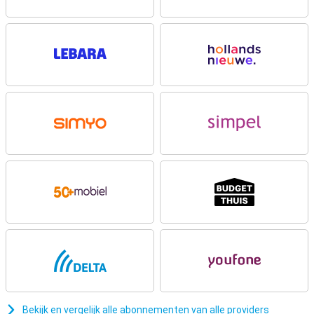
Uitstekende camera
Apple herintroduceert op de iPhone 16 Plus de herkenbare verticale
cameraopstelling. Het toestel is hiermee ook geschikt om
ruimtelijke video’s te kunnen maken. De camera zelf maakt, zoals je
van Apple gewend bent, fantastische foto’s in alle
omstandigheden. De ultragroothoeklens zorgt voor meer lichtinval
en meer scherptediepte.
Nieuw knoppensysteem: solid state en de Camera
Control Button
Een leuke nieuwe functie van de iPhone 16 Plus is het vernieuwde
knoppensysteem. De fysieke knoppen zijn vervangen door solid
state-knoppen die haptische feedback geven. Hiermee worden
knoppen bedoeld die het gevoel van een echte drukknop
nabootsen. Dit systeem is energiezuiniger en zorgt ervoor dat de
knoppen zelfs werken als je toestel uitgeschakeld is. Daarnaast
introduceert Apple de nieuwe ‘Camera Control Button', een extra
knop aan de rechterzijde van de iPhone. Met deze knop kun je snel
en eenvoudig foto’s en video's opnemen, waardoor je geen moment
meer hoeft te missen. Ook is er een Action Button aanwezig, die je
zelf kan instellen om te gebruiken zoals je wilt.
Bekijk en vergelijk alle abonnementen van alle providers