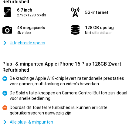
Refurbished
6.7 inch
5G-internet
2796x1290 pixels
48 megapixels
128 GB opslag
4k video
Niet-uitbreidbaar
Uitgebreide specs
Plus- & minpunten Apple iPhone 16 Plus 128GB Zwart
Refurbished
De krachtige Apple A18-chip levert razendsnelle prestaties
voor gamen, multitasking en video's bewerken
Pluspunt
De Solid state-knoppen en Camera Control Button zijn ideaal
voor snelle bediening
Pluspunt
Doordat dit toestel refurbished is, kunnen er lichte
gebruikerssporen aanwezig zijn
Minpunt
Alle plus- & minpunten