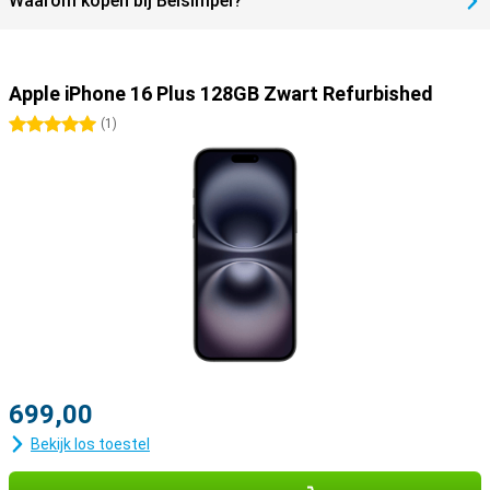
Waarom kopen bij Belsimpel?
voor jou. Deze combineert de beste prestaties, met het grootste
scherm.
Apple iPhone 16 Plus 128GB Zwart Refurbished
5 sterren
(
1
)
699,00
Bekijk los toestel