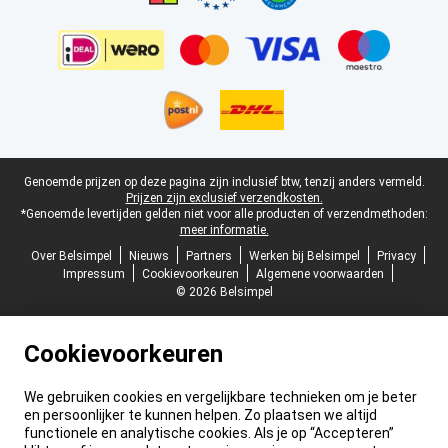
Juridische voettekst
Genoemde prijzen op deze pagina zijn inclusief btw, tenzij anders vermeld.
Prijzen zijn exclusief verzendkosten.
*Genoemde levertijden gelden niet voor alle producten of verzendmethoden:
meer informatie.
Over Belsimpel
Nieuws
Partners
Werken bij Belsimpel
Privacy
Impressum
Cookievoorkeuren
Algemene voorwaarden
© 2026 Belsimpel
Cookievoorkeuren
We gebruiken cookies en vergelijkbare technieken om je beter
en persoonlijker te kunnen helpen. Zo plaatsen we altijd
functionele en analytische cookies. Als je op “Accepteren”