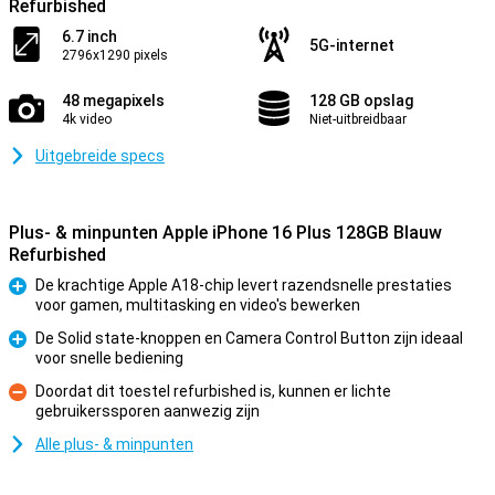
Refurbished
6.7 inch
5G-internet
2796x1290 pixels
48 megapixels
128 GB opslag
4k video
Niet-uitbreidbaar
Uitgebreide specs
Plus- & minpunten Apple iPhone 16 Plus 128GB Blauw
Refurbished
De krachtige Apple A18-chip levert razendsnelle prestaties
voor gamen, multitasking en video's bewerken
Pluspunt
De Solid state-knoppen en Camera Control Button zijn ideaal
voor snelle bediening
Pluspunt
Doordat dit toestel refurbished is, kunnen er lichte
gebruikerssporen aanwezig zijn
Minpunt
Alle plus- & minpunten