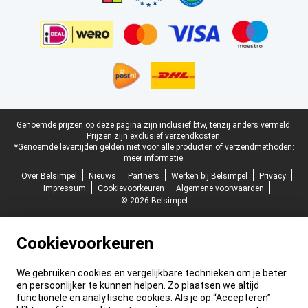
Juridische voettekst
Genoemde prijzen op deze pagina zijn inclusief btw, tenzij anders vermeld.
Prijzen zijn exclusief verzendkosten.
*Genoemde levertijden gelden niet voor alle producten of verzendmethoden:
meer informatie.
Over Belsimpel
Nieuws
Partners
Werken bij Belsimpel
Privacy
Impressum
Cookievoorkeuren
Algemene voorwaarden
© 2026 Belsimpel
Cookievoorkeuren
We gebruiken cookies en vergelijkbare technieken om je beter
en persoonlijker te kunnen helpen. Zo plaatsen we altijd
functionele en analytische cookies. Als je op “Accepteren”