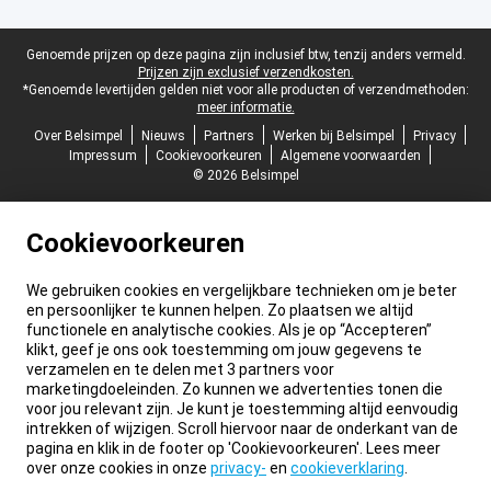
Juridische voettekst
Genoemde prijzen op deze pagina zijn inclusief btw, tenzij anders vermeld.
Prijzen zijn exclusief verzendkosten.
*Genoemde levertijden gelden niet voor alle producten of verzendmethoden:
meer informatie.
Over Belsimpel
Nieuws
Partners
Werken bij Belsimpel
Privacy
Impressum
Cookievoorkeuren
Algemene voorwaarden
© 2026 Belsimpel
Cookievoorkeuren
We gebruiken cookies en vergelijkbare technieken om je beter
en persoonlijker te kunnen helpen. Zo plaatsen we altijd
functionele en analytische cookies. Als je op “Accepteren”
klikt, geef je ons ook toestemming om jouw gegevens te
verzamelen en te delen met 3 partners voor
marketingdoeleinden. Zo kunnen we advertenties tonen die
voor jou relevant zijn. Je kunt je toestemming altijd eenvoudig
intrekken of wijzigen. Scroll hiervoor naar de onderkant van de
pagina en klik in de footer op 'Cookievoorkeuren'. Lees meer
over onze cookies in onze
privacy-
en
cookieverklaring
.