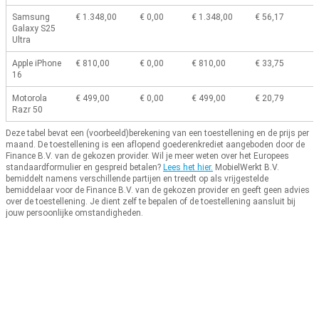
Samsung
€ 1.348,00
€ 0,00
€ 1.348,00
€ 56,17
Galaxy S25
Ultra
Apple iPhone
€ 810,00
€ 0,00
€ 810,00
€ 33,75
16
Motorola
€ 499,00
€ 0,00
€ 499,00
€ 20,79
Razr 50
Deze tabel bevat een (voorbeeld)berekening van een toestellening en de prijs per
maand.
De toestellening is een aflopend goederenkrediet aangeboden door de
Finance B.V. van de gekozen provider.
Wil je meer weten over het Europees
standaardformulier en gespreid betalen?
Lees het hier.
MobielWerkt B.V.
bemiddelt namens verschillende partijen en treedt op als vrijgestelde
bemiddelaar voor de Finance B.V. van de gekozen provider en geeft geen advies
over de toestellening.
Je dient zelf te bepalen of de toestellening aansluit bij
jouw persoonlijke omstandigheden.