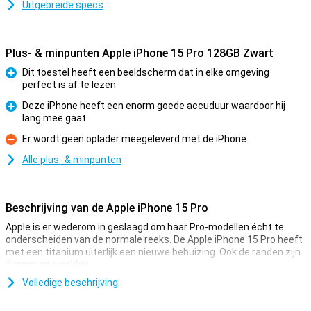
Uitgebreide specs
Plus- & minpunten Apple iPhone 15 Pro 128GB Zwart
Dit toestel heeft een beeldscherm dat in elke omgeving
perfect is af te lezen
Pluspunt
Deze iPhone heeft een enorm goede accuduur waardoor hij
lang mee gaat
Pluspunt
Er wordt geen oplader meegeleverd met de iPhone
Minpunt
Alle plus- & minpunten
Beschrijving van de Apple iPhone 15 Pro
Apple is er wederom in geslaagd om haar Pro-modellen écht te
onderscheiden van de normale reeks. De Apple iPhone 15 Pro heeft
met een titanium uiterlijk een nieuwe behuizing. Ook de randen zijn
dunner en strakker.
De smartphone heeft een 48MP hoofdcamera waarmee je mooie
Volledige beschrijving
foto's fotografeert. Daarnaast heeft de smartphone de snelle A17
Pro-chip. Dit maakt de iPhone 15 Pro één van de beste toestellen