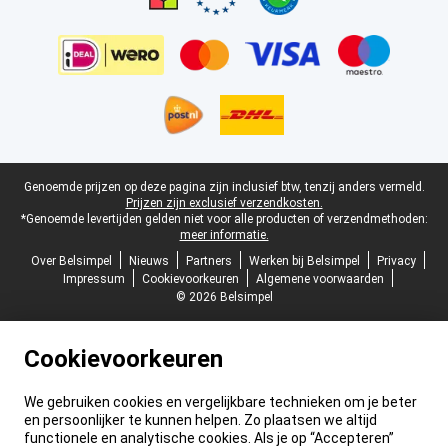
Juridische voettekst
Genoemde prijzen op deze pagina zijn inclusief btw, tenzij anders vermeld.
Prijzen zijn exclusief verzendkosten.
*Genoemde levertijden gelden niet voor alle producten of verzendmethoden:
meer informatie.
Over Belsimpel
Nieuws
Partners
Werken bij Belsimpel
Privacy
Impressum
Cookievoorkeuren
Algemene voorwaarden
© 2026 Belsimpel
Cookievoorkeuren
We gebruiken cookies en vergelijkbare technieken om je beter
en persoonlijker te kunnen helpen. Zo plaatsen we altijd
functionele en analytische cookies. Als je op “Accepteren”