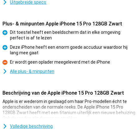
Uitgebreide specs
Plus- & minpunten Apple iPhone 15 Pro 128GB Zwart
Dit toestel heeft een beeldscherm dat in elke omgeving
perfect is af te lezen
Pluspunt
Deze iPhone heeft een enorm goede accuduur waardoor hij
lang mee gaat
Pluspunt
Er wordt geen oplader meegeleverd met de iPhone
Minpunt
Alle plus- & minpunten
Beschrijving van de Apple iPhone 15 Pro 128GB Zwart
Apple is er wederom in geslaagd om haar Pro-modellen écht te
onderscheiden van de normale reeks. De Apple iPhone 15 Pro
128GB Zwart heeft met een titanium uiterlijk een nieuwe behuizing.
Ook de randen zijn dunner en strakker.
De smartphone heeft een 48MP hoofdcamera waarmee je mooie
Volledige beschrijving
foto's fotografeert. Daarnaast heeft de smartphone de snelle A17
Pro-chip. Dit maakt de iPhone 15 Pro één van de beste toestellen