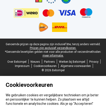
Juridische voettekst
Genoemde prijzen op deze pagina zijn inclusief btw, tenzij anders vermeld.
Prijzen zijn exclusief verzendkosten.
*Genoemde levertijden gelden niet voor alle producten of verzendmethoden:
meer informatie.
Over Belsimpel
Nieuws
Partners
Werken bij Belsimpel
Privacy
Impressum
Cookievoorkeuren
Algemene voorwaarden
© 2026 Belsimpel
Cookievoorkeuren
We gebruiken cookies en vergelijkbare technieken om je beter
en persoonlijker te kunnen helpen. Zo plaatsen we altijd
functionele en analytische cookies. Als je op “Accepteren”