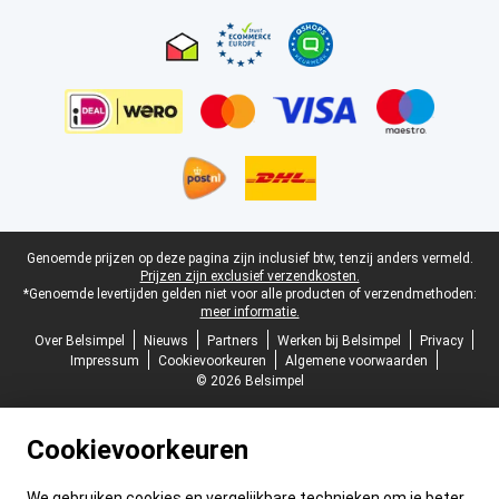
Certificaten, betaalmethoden, bezorgingsdienst partners
Juridische voettekst
Genoemde prijzen op deze pagina zijn inclusief btw, tenzij anders vermeld.
Prijzen zijn exclusief verzendkosten.
*Genoemde levertijden gelden niet voor alle producten of verzendmethoden:
meer informatie.
Over Belsimpel
Nieuws
Partners
Werken bij Belsimpel
Privacy
Impressum
Cookievoorkeuren
Algemene voorwaarden
© 2026 Belsimpel
Cookievoorkeuren
We gebruiken cookies en vergelijkbare technieken om je beter