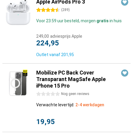
Apple AirPods Pro 3
4.5 sterren
(
289
)
Voor 23:59 uur besteld, morgen
gratis
in huis
249,00
adviesprijs Apple
224,95
Outlet vanaf
201,95
Mobilize PC Back Cover
Transparant MagSafe Apple
iPhone 15 Pro
0 sterren
Nog geen reviews
Verwachte levertijd:
2-4 werkdagen
19,95