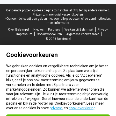
Juridische voettekst
Genoemde prijzen op deze pagina zijn inclusief btw, tenzij anders vermeld.
Prijzen zijn exclusief verzendkosten.
*Genoemde levertijden gelden niet voor alle producten of verzendmethoden:
meer informatie.
Over Belsimpel
Nieuws
Partners
Werken bij Belsimpel
Privacy
Impressum
Cookievoorkeuren
Algemene voorwaarden
© 2026 Belsimpel
Cookievoorkeuren
We gebruiken cookies en vergelijkbare technieken om je beter
en persoonlijker te kunnen helpen. Zo plaatsen we altijd
functionele en analytische cookies. Als je op “Accepteren”
klikt, geef je ons ook toestemming om jouw gegevens te
verzamelen en te delen met 3 partners voor
marketingdoeleinden. Zo kunnen we advertenties tonen die
voor jou relevant zijn. Je kunt je toestemming altijd eenvoudig
intrekken of wijzigen. Scroll hiervoor naar de onderkant van de
pagina en klik in de footer op 'Cookievoorkeuren'. Lees meer
over onze cookies in onze
privacy-
en
cookieverklaring
.