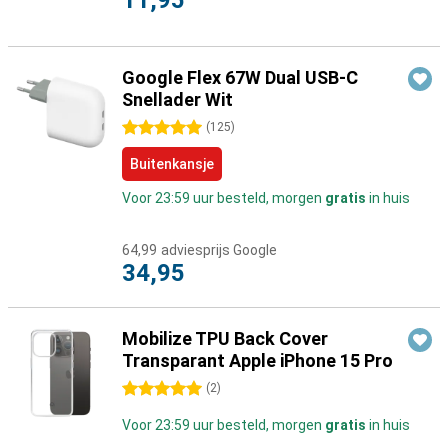
11,95
Google Flex 67W Dual USB-C
Snellader Wit
5 sterren
(
125
)
Buitenkansje
Voor 23:59 uur besteld, morgen
gratis
in huis
64,99
adviesprijs Google
34,95
Mobilize TPU Back Cover
Transparant Apple iPhone 15 Pro
5 sterren
(
2
)
Voor 23:59 uur besteld, morgen
gratis
in huis