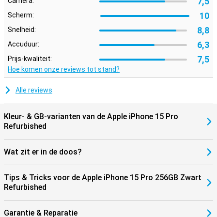
7,5
Camera:
toestel makkelijk mee. Bovendien werkt deze Apple iPhone 15 Pro
10
Scherm:
256GB Zwart Refurbished perfect samen met andere Apple-
producten. Denk aan je AirPods of Apple Watch. Zo wissel je
8,8
Snelheid:
eenvoudig tussen apparaten en haal je alles uit het Apple
ecosysteem.
6,3
Accuduur:
7,5
Prijs-kwaliteit:
Hoe komen onze reviews tot stand?
Alle reviews
Kleur- & GB-varianten van de Apple iPhone 15 Pro
Refurbished
Wat zit er in de doos?
Tips & Tricks voor de Apple iPhone 15 Pro 256GB Zwart
Refurbished
Garantie & Reparatie