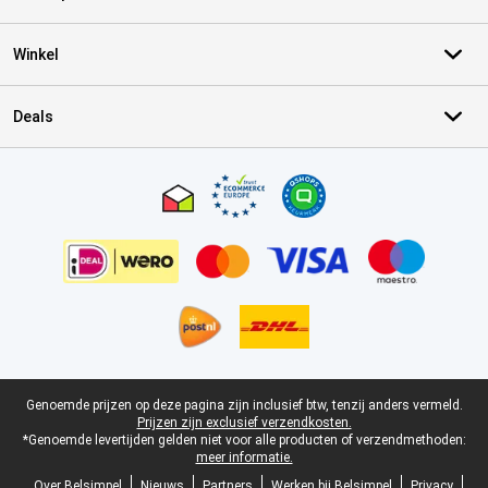
Winkel
Deals
Certificaten, betaalmethoden, bezorgingsdienst partners
Juridische voettekst
Genoemde prijzen op deze pagina zijn inclusief btw, tenzij anders vermeld.
Prijzen zijn exclusief verzendkosten.
*Genoemde levertijden gelden niet voor alle producten of verzendmethoden:
meer informatie.
Over Belsimpel
Nieuws
Partners
Werken bij Belsimpel
Privacy