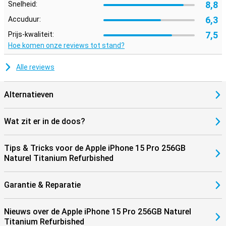
Apple-producten. Denk aan je AirPods of Apple Watch. Zo wissel je
8,8
Snelheid:
eenvoudig tussen apparaten en haal je alles uit het Apple
ecosysteem.
6,3
Accuduur:
7,5
Prijs-kwaliteit:
Hoe komen onze reviews tot stand?
Alle reviews
Alternatieven
Wat zit er in de doos?
Tips & Tricks voor de Apple iPhone 15 Pro 256GB
Naturel Titanium Refurbished
Garantie & Reparatie
Nieuws over de Apple iPhone 15 Pro 256GB Naturel
Titanium Refurbished