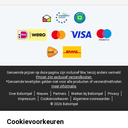
Certificaten, betaalmethoden, bezorgingsdienst partners
Juridische voettekst
Genoemde prijzen op deze pagina zijn inclusief btw, tenzij anders vermeld.
Prijzen zijn exclusief verzendkosten.
*Genoemde levertijden gelden niet voor alle producten of verzendmethoden:
meer informatie.
Over Belsimpel
Nieuws
Partners
Werken bij Belsimpel
Privacy
Impressum
Cookievoorkeuren
Algemene voorwaarden
© 2026 Belsimpel
Cookievoorkeuren