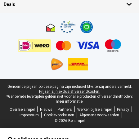
Deals
Certificaten, betaalmethoden, bezorgingsdienst partners
Juridische voettekst
Genoemde prijzen op deze pagina zijn inclusief btw, tenzij anders vermeld.
Prijzen zijn exclusief verzendkosten.
*Genoemde levertijden gelden niet voor alle producten of verzendmethoden:
meer informatie.
Over Belsimpel
Nieuws
Partners
Werken bij Belsimpel
Privacy
Impressum
Cookievoorkeuren
Algemene voorwaarden
© 2026 Belsimpel