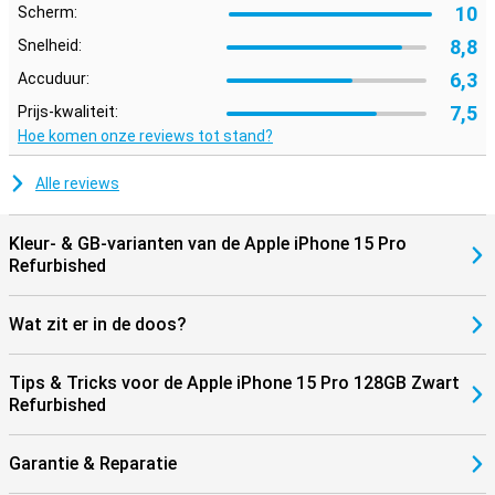
10
Scherm:
toestel makkelijk mee. Bovendien werkt deze Apple iPhone 15 Pro
128GB Zwart Refurbished perfect samen met andere Apple-
8,8
Snelheid:
producten. Denk aan je AirPods of Apple Watch. Zo wissel je
6,3
eenvoudig tussen apparaten en haal je alles uit het Apple
Accuduur:
ecosysteem.
7,5
Prijs-kwaliteit:
Hoe komen onze reviews tot stand?
Alle reviews
Kleur- & GB-varianten van de Apple iPhone 15 Pro
Refurbished
Wat zit er in de doos?
Tips & Tricks voor de Apple iPhone 15 Pro 128GB Zwart
Refurbished
Garantie & Reparatie