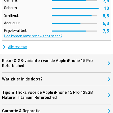
7,5
Camera:
toestel makkelijk mee. Bovendien werkt deze Apple iPhone 15 Pro
10
Scherm:
128GB Naturel Titanium Refurbished perfect samen met andere
Apple-producten. Denk aan je AirPods of Apple Watch. Zo wissel je
8,8
Snelheid:
eenvoudig tussen apparaten en haal je alles uit het Apple
ecosysteem.
6,3
Accuduur:
7,5
Prijs-kwaliteit:
Hoe komen onze reviews tot stand?
Alle reviews
Kleur- & GB-varianten van de Apple iPhone 15 Pro
Refurbished
Wat zit er in de doos?
Tips & Tricks voor de Apple iPhone 15 Pro 128GB
Naturel Titanium Refurbished
Garantie & Reparatie