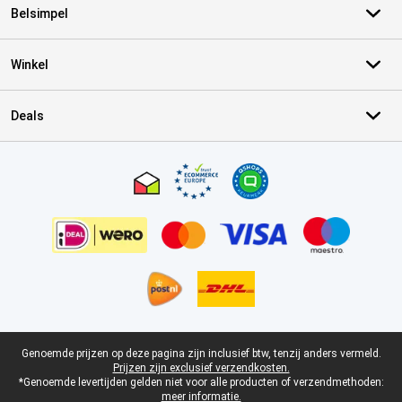
Belsimpel
Winkel
Deals
Certificaten, betaalmethoden, bezorgingsdienst partners
Juridische voettekst
Genoemde prijzen op deze pagina zijn inclusief btw, tenzij anders vermeld.
Prijzen zijn exclusief verzendkosten.
*Genoemde levertijden gelden niet voor alle producten of verzendmethoden:
meer informatie.