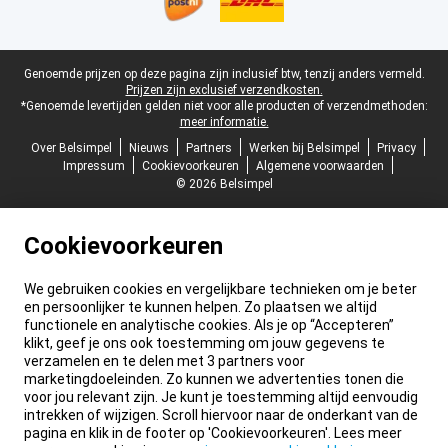
Juridische voettekst
Genoemde prijzen op deze pagina zijn inclusief btw, tenzij anders vermeld.
Prijzen zijn exclusief verzendkosten.
*Genoemde levertijden gelden niet voor alle producten of verzendmethoden:
meer informatie.
Over Belsimpel
Nieuws
Partners
Werken bij Belsimpel
Privacy
Impressum
Cookievoorkeuren
Algemene voorwaarden
© 2026 Belsimpel
Cookievoorkeuren
We gebruiken cookies en vergelijkbare technieken om je beter
en persoonlijker te kunnen helpen. Zo plaatsen we altijd
functionele en analytische cookies. Als je op “Accepteren”
klikt, geef je ons ook toestemming om jouw gegevens te
verzamelen en te delen met 3 partners voor
marketingdoeleinden. Zo kunnen we advertenties tonen die
voor jou relevant zijn. Je kunt je toestemming altijd eenvoudig
intrekken of wijzigen. Scroll hiervoor naar de onderkant van de
pagina en klik in de footer op 'Cookievoorkeuren'. Lees meer