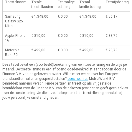
Toestelnaam
Totale
Eenmalige
Totaal
Termijnbedrag
toestelkosten
betaling
kredietbedrag
Samsung
€ 1.348,00
€ 0,00
€ 1.348,00
€ 56,17
Galaxy S25
Ultra
Apple iPhone
€ 810,00
€ 0,00
€ 810,00
€ 33,75
16
Motorola
€ 499,00
€ 0,00
€ 499,00
€ 20,79
Razr 50
Deze tabel bevat een (voorbeeld)berekening van een toestellening en de prijs per
maand.
De toestellening is een aflopend goederenkrediet aangeboden door de
Finance B.V. van de gekozen provider.
Wil je meer weten over het Europees
standaardformulier en gespreid betalen?
Lees het hier.
MobielWerkt B.V.
bemiddelt namens verschillende partijen en treedt op als vrijgestelde
bemiddelaar voor de Finance B.V. van de gekozen provider en geeft geen advies
over de toestellening.
Je dient zelf te bepalen of de toestellening aansluit bij
jouw persoonlijke omstandigheden.