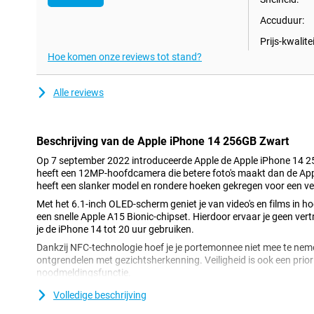
Accuduur:
Prijs-kwalitei
Hoe komen onze reviews tot stand?
Alle reviews
Beschrijving van de Apple iPhone 14 256GB Zwart
Op 7 september 2022 introduceerde Apple de Apple iPhone 14 
heeft een 12MP-hoofdcamera die betere foto's maakt dan de Ap
heeft een slanker model en rondere hoeken gekregen voor een v
Met het 6.1-inch OLED-scherm geniet je van video's en films in ho
een snelle Apple A15 Bionic-chipset. Hierdoor ervaar je geen ver
je de iPhone 14 tot 20 uur gebruiken.
Dankzij NFC-technologie hoef je je portemonnee niet mee te neme
ontgrendelen met gezichtsherkenning. Veiligheid is ook een priori
noodmeldingsfunctie.
Volledige beschrijving
De beste foto’s