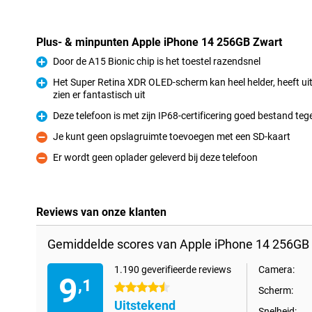
Plus- & minpunten Apple iPhone 14 256GB Zwart
Door de A15 Bionic chip is het toestel razendsnel
Pluspunt
Het Super Retina XDR OLED-scherm kan heel helder, heeft ui
zien er fantastisch uit
Pluspunt
Deze telefoon is met zijn IP68-certificering goed bestand te
Pluspunt
Je kunt geen opslagruimte toevoegen met een SD-kaart
Minpunt
Er wordt geen oplader geleverd bij deze telefoon
Minpunt
Reviews van onze klanten
Gemiddelde scores van Apple iPhone 14 256GB 
1.190 geverifieerde reviews
Camera:
9
,1
4.5 sterren
Scherm:
Uitstekend
Snelheid: