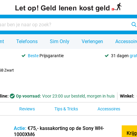
nt
Telefoons
Sim Only
Verlengen
Accessoir
Beste
Prijsgarantie
31 dagen
grat
GB Zwart
line:
Op voorraad:
Voor 23:00 uur besteld, morgen in huis
Winkel:
Reviews
Tips & Tricks
Accessoires
Actie:
€75,- kassakorting op de Sony WH-
Krij
1000XM6