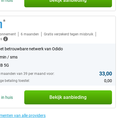
Bekijk aanbieding
n
in huis
bonnement
6 maanden
Gratis verzekerd tegen misbruik
ls
et betrouwbare netwerk van Odido
min / sms
GB 5G
33,00
6 maanden van 39 per maand voor:
0,00
e betaling toestel:
Bekijk aanbieding
n
in huis
ementen van alle providers