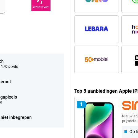
VERGE SCORE
ch
170 pixels
ternet
Top 3 aanbiedingen Apple i
gapixels
eo
1
Nieuw a
 niet inbegrepen
prijsdetai
Op h