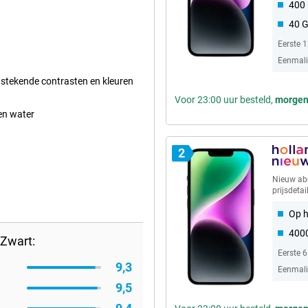
400 
40 
Eerste 
Eenmalig
tstekende contrasten en kleuren
Voor 23:00 uur besteld,
morge
gen water
2
Nieuw a
prijsdetai
Op h
4000
Zwart:
Eerste 
9,3
Eenmalig
9,5