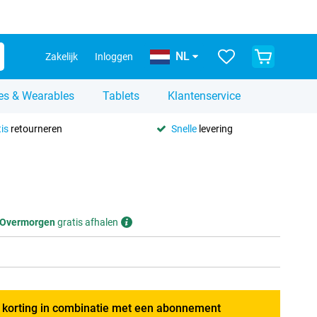
NL
Zakelijk
Inloggen
es & Wearables
Tablets
Klantenservice
is
retourneren
Snelle
levering
Overmorgen
gratis afhalen
g korting in combinatie met een abonnement