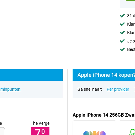
31 d
Klan
Klan
Je o
Best
Apple iPhone 14 kopen?
& minpunten
Ga snel naar:
Per provider
Apple iPhone 14 256GB Zwar
e
The Verge
7,
0