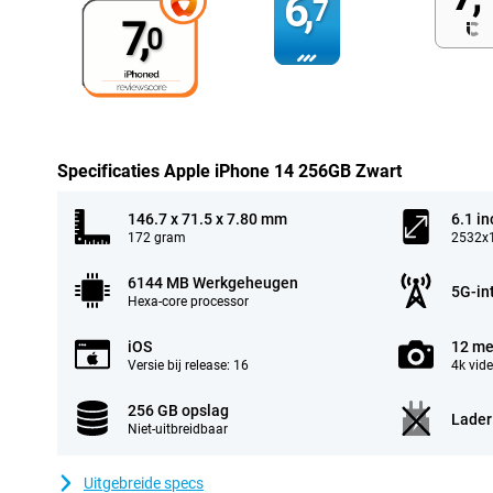
6,
7
7,
0
Specificaties Apple iPhone 14 256GB Zwart
146.7 x 71.5 x 7.80 mm
6.1 in
172 gram
2532x1
6144 MB Werkgeheugen
5G-in
Hexa-core processor
iOS
12 me
Versie bij release: 16
4k vid
256 GB opslag
Lader
Niet-uitbreidbaar
Uitgebreide specs