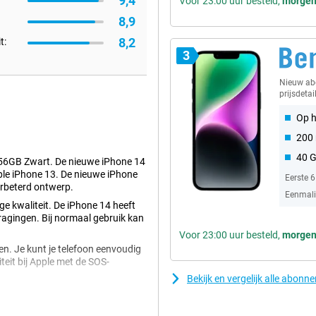
9,4
Voor 23:00 uur besteld,
morge
8,9
8,2
t:
3
Nieuw a
prijsdetai
Op h
200 
40 
256GB Zwart. De nieuwe iPhone 14
ple iPhone 13. De nieuwe iPhone
Eerste 
erbeterd ontwerp.
Eenmalig
ge kwaliteit. De iPhone 14 heeft
tragingen. Bij normaal gebruik kan
Voor 23:00 uur besteld,
morge
n. Je kunt je telefoon eenvoudig
teit bij Apple met de SOS-
Bekijk en vergelijk alle abonn