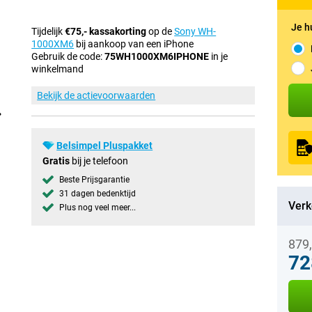
Je h
Tijdelijk
€75,- kassakorting
op de
Sony WH-
1000XM6
bij aankoop van een iPhone
Gebruik de code:
75WH1000XM6IPHONE
in je
winkelmand
Bekijk de actievoorwaarden
Belsimpel Pluspakket
Gratis
bij je telefoon
Beste Prijsgarantie
31 dagen bedenktijd
Verk
Plus nog veel meer...
879
72