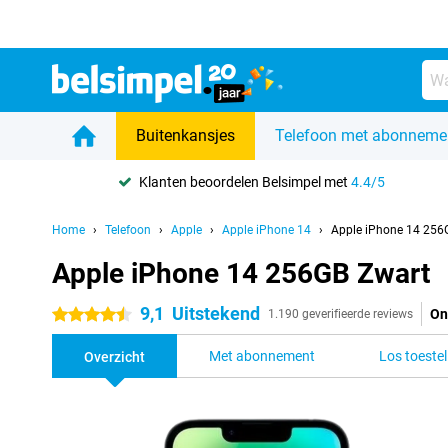
Buitenkansjes
Telefoon met abonneme
Klanten beoordelen Belsimpel met
4.4/5
Home
Telefoon
Apple
Apple iPhone 14
Apple iPhone 14 256
Apple iPhone 14 256GB Zwart
9,1
Uitstekend
On
4.5 sterren
1.190 geverifieerde reviews
Met abonnement
Los toestel
Overzicht