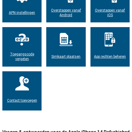
Overstappen vanaf
Overstappen vanaf
APN instellingen
Android
iOS
Toegangscode
Simkaart plaatsen
App rechten beheren
vergeten
Contact toevoegen