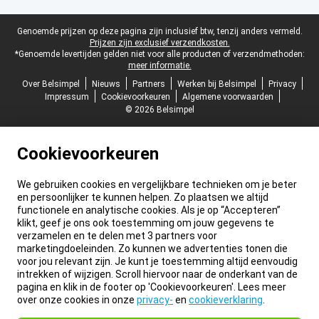
Juridische voettekst
Genoemde prijzen op deze pagina zijn inclusief btw, tenzij anders vermeld.
Prijzen zijn exclusief verzendkosten.
*Genoemde levertijden gelden niet voor alle producten of verzendmethoden:
meer informatie.
Over Belsimpel
Nieuws
Partners
Werken bij Belsimpel
Privacy
Impressum
Cookievoorkeuren
Algemene voorwaarden
© 2026 Belsimpel
Cookievoorkeuren
We gebruiken cookies en vergelijkbare technieken om je beter
en persoonlijker te kunnen helpen. Zo plaatsen we altijd
functionele en analytische cookies. Als je op “Accepteren”
klikt, geef je ons ook toestemming om jouw gegevens te
verzamelen en te delen met 3 partners voor
marketingdoeleinden. Zo kunnen we advertenties tonen die
voor jou relevant zijn. Je kunt je toestemming altijd eenvoudig
intrekken of wijzigen. Scroll hiervoor naar de onderkant van de
pagina en klik in de footer op 'Cookievoorkeuren'. Lees meer
over onze cookies in onze
privacy-
en
cookieverklaring
.