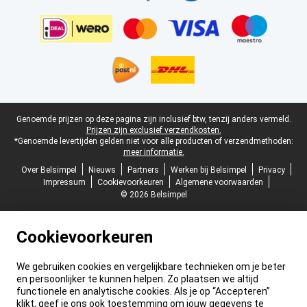
Juridische voettekst
Genoemde prijzen op deze pagina zijn inclusief btw, tenzij anders vermeld.
Prijzen zijn exclusief verzendkosten.
*Genoemde levertijden gelden niet voor alle producten of verzendmethoden:
meer informatie.
Over Belsimpel
Nieuws
Partners
Werken bij Belsimpel
Privacy
Impressum
Cookievoorkeuren
Algemene voorwaarden
© 2026 Belsimpel
Cookievoorkeuren
We gebruiken cookies en vergelijkbare technieken om je beter
en persoonlijker te kunnen helpen. Zo plaatsen we altijd
functionele en analytische cookies. Als je op “Accepteren”
klikt, geef je ons ook toestemming om jouw gegevens te