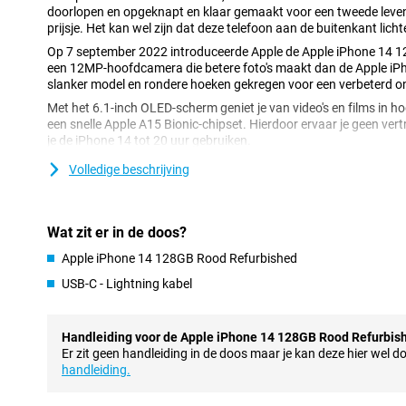
doorlopen en opgeknapt en klaar gemaakt voor een tweede leven!
prijsje. Het kan wel zijn dat deze telefoon aan de buitenkant lich
Op 7 september 2022 introduceerde Apple de Apple iPhone 14 1
een 12MP-hoofdcamera die betere foto's maakt dan de Apple iPh
slanker model en rondere hoeken gekregen voor een verbeterd o
Met het 6.1-inch OLED-scherm geniet je van video's en films in ho
een snelle Apple A15 Bionic-chipset. Hierdoor ervaar je geen ver
je de iPhone 14 tot 20 uur gebruiken.
Dankzij NFC-technologie hoef je je portemonnee niet mee te neme
Volledige beschrijving
ontgrendelen met gezichtsherkenning. Veiligheid is ook een priori
noodmeldingsfunctie.
Wat zit er in de doos?
Veelzijdige camera’s voor elk moment
Bij de Apple iPhone 14 128GB Rood Refurbished ontvang je een
Apple iPhone 14 128GB Rood Refurbished
heeft evenveel pixels als het voorgaande model, maar dankzij de
USB-C - Lightning kabel
duidelijkere en scherpere foto's!
De iPhone 14 heeft twee verschillende camera's. De hoofdcame
heldere foto's. Daarnaast is er een ultragroothoeklens waarmee 
Handleiding voor de Apple iPhone 14 128GB Rood Refurbis
voor landschappen of groepsfoto’s. Zo heb je altijd de juiste lens 
Er zit geen handleiding in de doos maar je kan deze hier wel 
Zo heb je met de iPhone 14 altijd de juiste lens voor elke situatie.
handleiding.
12MP-selfiecamera leg je jezelf haarscherp vast, met foto's van h