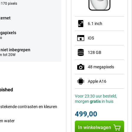
170 pixels
ternet
6.1 inch
gapixels
eo
iOS
 niet inbegrepen
128 GB
n tot 20W
48 megapixels
Apple A16
bished
Voor 23:30 uur besteld,
morgen
gratis
in huis
tstekende contrasten en kleuren
499,00
gen water
In winkelwagen