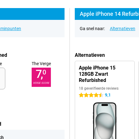
Apple iPhone 14 Refurb
& minpunten
Ga snel naar:
Alternatieven
hed
Alternatieven
e
The Verge
Apple iPhone 15
7,
0
128GB Zwart
Refurbished
VERGE SCORE
18 geverifieerde reviews
9,1
4.5 sterren
d
ch