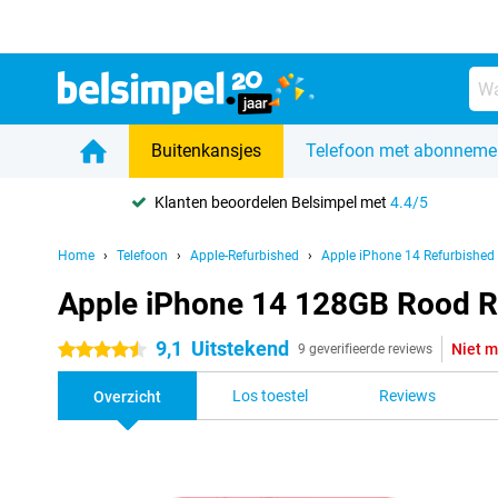
Buitenkansjes
Telefoon met abonneme
Klanten beoordelen Belsimpel met
4.4/5
Home
Telefoon
Apple-Refurbished
Apple iPhone 14 Refurbished
Apple iPhone 14 128GB Rood R
9,1
Uitstekend
Niet m
4.5 sterren
9 geverifieerde reviews
Los toestel
Reviews
Overzicht