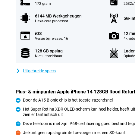
172 gram
2532x1
6144 MB Werkgeheugen
5G-in
Hexa-core processor
iOS
12 me
Versie bij release: 16
4k vid
128 GB opslag
Lader
Niet-uitbreidbaar
Oplade
Uitgebreide specs
Plus- & minpunten Apple iPhone 14 128GB Rood Refur
Door de A15 Bionic chip is het toestel razendsnel
Pluspunt
Het Super Retina XDR OLED-scherm kan heel helder, heeft ui
zien er fantastisch uit
Pluspunt
Deze telefoon is met zijn IP68-certificering goed bestand te
Pluspunt
Je kunt geen opslagruimte toevoegen met een SD-kaart