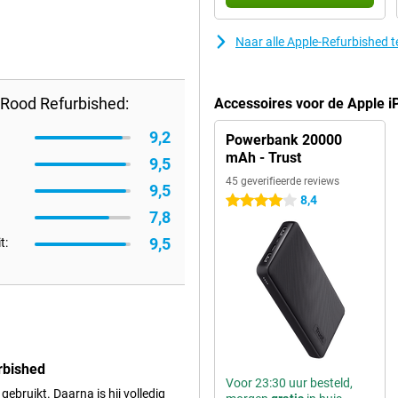
Naar alle Apple-Refurbished t
Rood Refurbished:
Accessoires voor de Apple 
9,2
Powerbank 20000
mAh - Trust
9,5
45 geverifieerde reviews
9,5
8,4
4 sterren
7,8
9,5
t:
rbished
Voor 23:30 uur besteld,
 gebruikt. Daarna is hij volledig