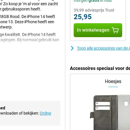
morgen
gratis
in huis
 Zo koop je ‘m al voor een zacht
te gebruikssporen heeft.
39,99
adviesprijs Trust
25,95
28GB Rood. De iPhone 14 heeft
one 13. Deze iPhone heeft een
ntwerp.
In winkelwagen
ge kwaliteit. De iPhone 14 heeft
tragingen. Bij normaal gebruik kan
Toon alle accessoires van d
n. Je kunt je telefoon eenvoudig
teit bij Apple met de SOS-
Accessoires speciaal voor 
Hoesjes
 12 megapixel-hoofdcamera. Die
 grotere sensor maak je wel
ra met 12MP zorgt voor scherpe en
je brede foto's maakt – handig
hed
bij de hand voor elke situatie.
downloaden of bekijken:
Online
 Maak je liever selfies? Met de
oge kwaliteit.