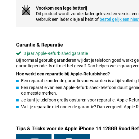
Design
Voorkom een lege batterij
Bij de Apple iPhone 14 128GB Rood krijg je het vertrouwde desig
Dit product wordt zonder lader geleverd en vereist een
precies zoals je gewend bent. Het stijlvolle ontwerp ligt prettig 
Gebruik een lader die je al hebt of
bestel gelijk een nie
hoeken en het slanke model.
Met het 6.1-inch OLED-scherm zie je alle kleuren mooi en duidelijk. 
kijkt op je telefoon. Ook hoef je je geen zorgen te maken of de te
dankzij het formaat.
Garantie & Reparatie
Ook is de Apple iPhone 14 stof- en waterbestendig, dankzij zijn I
3 jaar Apple-Refurbished garantie
smartphone tot wel 30 minuten lang onder water blijven. Handig 
Bij normaal gebruik garanderen wij dat je telefoon goed werkt g
de douche of als je van plan bent de telefoon mee te nemen tijde
garantieperiode. Is dit niet het geval? Dan helpen we je graag ver
Hoe werkt een reparatie bij Apple-Refurbished?
Apple A15 Bionic Processor
Een reparatie onder de garantievoorwaarden is altijd volledig 
De iPhone 14 heeft de snelle Apple A15 Bionic-chipset. Hierdoor 
Een reparatie van een Apple-Refurbished-Telefoon duurt gemidd
lange wachttijden. Zelfs wanneer je meerdere zware taken uitvoert
de meeste merken.
Ideaal als je veel taken tegelijk op je mobiel uitvoert.
Je kunt je telefoon gratis opsturen voor reparatie. Apple-Ref
De processor van de iPhone 14 is verbeterd in vergelijking met d
Valt je reparatie niet onder de garantie? Dan vergoedt Apple
nu nog sneller aanvoelt. En door het extra werkgeheugen kan je 
tussen apps. Zoek je een telefoon die nog sneller is dan de iPho
misschien wel iets voor jou.
Tips & Tricks voor de Apple iPhone 14 128GB Rood Re
Sterke batterij