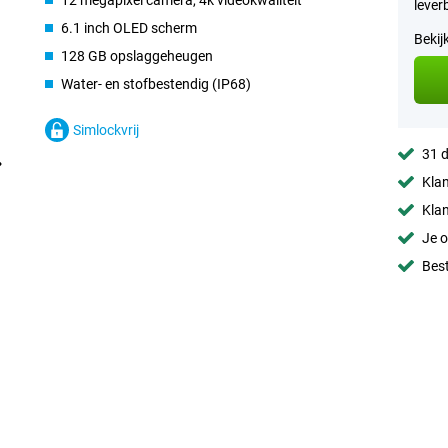
12 megapixel camera, 4k videokwaliteit
lever
6.1 inch OLED scherm
Bekij
128 GB opslaggeheugen
Water- en stofbestendig (IP68)
Simlockvrij
31 d
Klan
Klan
Je o
Best