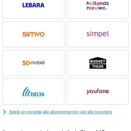
OLED-scherm met ProMotion-technologie zorgt bovendien voor
heldere kleuren en een vloeiende gebruikservaring, zelfs in direct
zonlicht.
Display: ongeëvenaarde helderheid en details
Het display van de Apple iPhone 14 Pro is vernieuwd. Met het 6.1-
inch Super Retina XDR-scherm geniet je van haarscherpe beelden
en levendige kleuren. Dankzij ProMotion-technologie met een
vernieuwingsfrequentie tot 120Hz scroll je supervloeiend door apps
en websites. Het Always-On Display laat je in één oogopslag de tijd,
meldingen en widgets zien, zonder dat je het scherm hoeft aan te
raken. Bovendien zorgt de indrukwekkende piekhelderheid van 2000
nits ervoor dat je alles duidelijk ziet, zelfs in fel zonlicht.
Camera’s: professionele fotografie in je hand
De camera’s van de Apple iPhone 14 Pro tillen
smartphonefotografie naar een nieuw niveau. De hoofdcamera
heeft een revolutionaire 48MP-sensor, een enorme sprong vooruit
ten opzichte van de 12MP-camera’s van eerdere modellen. Dankzij
deze upgrade maak je haarscherpe foto’s met meer detail, zelfs bij
Bekijk en vergelijk alle abonnementen van alle providers
weinig licht. Daarnaast beschikt de iPhone 14 Pro over een
verbeterde ultragroothoeklens en een telelens waarmee je tot drie
keer optisch kunt inzoomen. Ideaal voor landschappen en