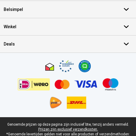
Belsimpel
Winkel
Deals
Certificaten, betaalmethoden, bezorgingsdienst partners
Juridische voettekst
Genoemde prijzen op deze pagina zijn inclusief btw, tenzij anders vermeld.
Prijzen zijn exclusief verzendkosten.
*Genoemde levertijden gelden niet voor alle producten of verzendmethoden: