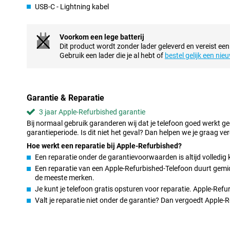
interactief weer te geven. Het OLED-scherm met ProMotion-tech
USB-C - Lightning kabel
heldere kleuren en een vloeiende gebruikservaring, zelfs in direct 
Helder en gedetailleerd display
Voorkom een lege batterij
Dit product wordt zonder lader geleverd en vereist een
Het display van de Apple iPhone 14 Pro is vernieuwd. Met het 6
Gebruik een lader die je al hebt of
bestel gelijk een nie
geniet je van haarscherpe beelden en levendige kleuren. Dankzi
vernieuwingsfrequentie tot 120Hz scroll je supervloeiend door a
Het Always-On Display laat je in één oogopslag de tijd, meldingen
het scherm hoeft aan te raken. Bovendien zorgt de indrukwekken
Garantie & Reparatie
ervoor dat je alles duidelijk ziet, zelfs in fel zonlicht.
3 jaar Apple-Refurbished garantie
Professionele camera's
Bij normaal gebruik garanderen wij dat je telefoon goed werkt g
garantieperiode. Is dit niet het geval? Dan helpen we je graag ver
De camera’s van de Apple iPhone 14 Pro 256GB Zwart Refurbishe
naar een nieuw niveau. De hoofdcamera heeft een revolutionai
Hoe werkt een reparatie bij Apple-Refurbished?
sprong vooruit ten opzichte van de 12MP-camera’s van eerdere 
Een reparatie onder de garantievoorwaarden is altijd volledig 
maak je haarscherpe foto’s met meer detail, zelfs bij weinig licht.
Een reparatie van een Apple-Refurbished-Telefoon duurt gemidd
Daarnaast beschikt de iPhone 14 Pro over een verbeterde ultrag
de meeste merken.
waarmee je tot drie keer optisch kunt inzoomen. Ideaal voor la
Je kunt je telefoon gratis opsturen voor reparatie. Apple-Ref
selfies kun je rekenen op een 12MP TrueDepth-camera die automa
Valt je reparatie niet onder de garantie? Dan vergoedt Apple
prachtige resultaten. Met de nieuwe Photonic Engine en ProRAW-
controle over je foto’s.