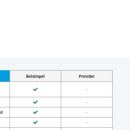
Belsimpel
Provider
Wordt niet gedaan door Provider
-
Wordt gedaan door Belsimpel
Wordt niet gedaan door Provider
-
Wordt gedaan door Belsimpel
ud
Wordt niet gedaan door Provider
-
Wordt gedaan door Belsimpel
Wordt niet gedaan door Provider
-
Wordt gedaan door Belsimpel