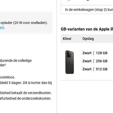
nologie zorgt bovendien voor
zonlicht.
In de winkelwagen (stap 2) kun
 oplader (20 W voor snelladen).
.1 inch Super Retina XDR-scherm
uwe
.
j ProMotion-technologie met een
GB-varianten van de Apple i
pps en websites.
Kleur
Opslag
 en widgets zien, zonder dat je
de piekhelderheid van 2000 nits
Zwart
128 GB
edurende de volledige
Zwart
256 GB
der!
d tillen smartphonefotografie
Zwart
512 GB
re 48MP-sensor, een enorme
modellen. Dankzij deze upgrade
kosteloos.
eld 5 dagen. Dit is korter dan bij
roothoeklens en een telelens
ndschappen en portretten. Voor
urbished betaalt de verzendkosten.
tisch aanpast aan het licht voor
-Refurbished de onderzoekskosten.
opties krijg je ongekende