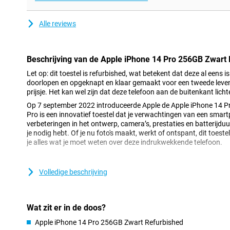
Alle reviews
Beschrijving van de Apple iPhone 14 Pro 256GB Zwart
Let op: dit toestel is refurbished, wat betekent dat deze al eens is
doorlopen en opgeknapt en klaar gemaakt voor een tweede leven!
prijsje. Het kan wel zijn dat deze telefoon aan de buitenkant lich
Op 7 september 2022 introduceerde Apple de Apple iPhone 14 P
Pro is een innovatief toestel dat je verwachtingen van een smar
verbeteringen in het ontwerp, camera’s, prestaties en batterijduu
je nodig hebt. Of je nu foto's maakt, werkt of ontspant, dit toestel
je alles wat je moet weten over deze indrukwekkende telefoon.
Strak en vernieuwd design
Volledige beschrijving
Het design van de Apple iPhone 14 Pro 256GB Zwart Refurbished 
evolutie van zijn voorganger. De roestvrijstalen behuizing geeft d
Ceramic Shield zorgt voor maximale bescherming van je beelds
een compact formaat van 6.1 inch ligt de iPhone prettig in de ha
Wat zit er in de doos?
Een van de meest opvallende veranderingen is de introductie va
Apple iPhone 14 Pro 256GB Zwart Refurbished
eiland vervangt de traditionele notch en past zich dynamisch a