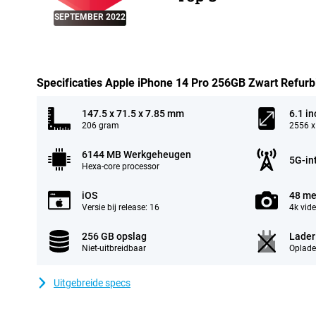
SEPTEMBER 2022
Specificaties Apple iPhone 14 Pro 256GB Zwart Refurb
147.5 x 71.5 x 7.85 mm
6.1 in
206 gram
2556 x
6144 MB Werkgeheugen
5G-in
Hexa-core processor
iOS
48 me
Versie bij release: 16
4k vid
256 GB opslag
Lader
Niet-uitbreidbaar
Oplade
Uitgebreide specs