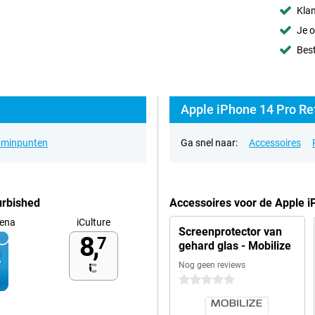
Klan
Je o
Best
Apple iPhone 14 Pro Re
& minpunten
Ga snel naar:
Accessoires
urbished
Accessoires voor de Apple 
ena
iCulture
Screenprotector van
8,
7
gehard glas - Mobilize
Nog geen reviews
0 sterren