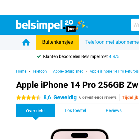
Buitenkansjes
Telefoon met abonneme
Klanten beoordelen Belsimpel met
4.4/5
Home
Telefoon
Apple-Refurbished
Apple iPhone 14 Pro Refurbi
Apple iPhone 14 Pro 256GB Zw
8,6
Geweldig
Tijdelijk
4.5 sterren
6 geverifieerde reviews
Los toestel
Reviews
Overzicht