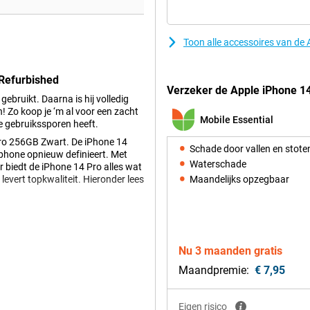
Toon alle accessoires van de
 Refurbished
Verzeker de Apple iPhone 14
 gebruikt. Daarna is hij volledig
 Zo koop je ‘m al voor een zacht
Mobile Essential
te gebruikssporen heeft.
ro 256GB Zwart. De iPhone 14
Schade door vallen en stote
tphone opnieuw definieert. Met
Waterschade
r biedt de iPhone 14 Pro alles wat
 levert topkwaliteit. Hieronder lees
Maandelijks opzegbaar
is een subtiele, maar opvallende
e iPhone een luxe uitstraling. Het
Nu 3 maanden gratis
cherm. Met afgeronde hoeken en
Maandpremie:
€ 7,95
nd.
n Dynamic Island. Dit slimme
an om meldingen, muziek en apps
Eigen risico