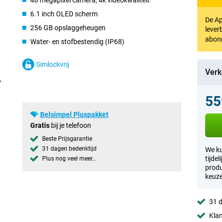
48 megapixel camera, 4k videokwaliteit
6.1 inch OLED scherm
De Ap
256 GB opslaggeheugen
lever
abon
Water- en stofbestendig (IP68)
Simlockvrij
Verk
55
Belsimpel Pluspakket
Gratis
bij je telefoon
Beste Prijsgarantie
31 dagen bedenktijd
We ku
tijde
Plus nog veel meer...
produ
keuze
31 d
Klan