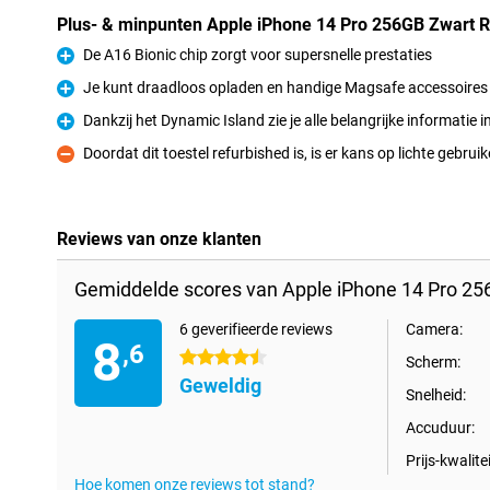
Plus- & minpunten Apple iPhone 14 Pro 256GB Zwart 
De A16 Bionic chip zorgt voor supersnelle prestaties
Pluspunt
Je kunt draadloos opladen en handige Magsafe accessoires
Pluspunt
Dankzij het Dynamic Island zie je alle belangrijke informatie
Pluspunt
Doordat dit toestel refurbished is, is er kans op lichte gebru
Minpunt
Reviews van onze klanten
Gemiddelde scores van Apple iPhone 14 Pro 25
6 geverifieerde reviews
Camera:
8
,6
4.5 sterren
Scherm:
Geweldig
Snelheid:
Accuduur:
Prijs-kwalitei
Hoe komen onze reviews tot stand?