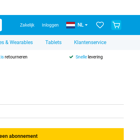
NL
Zakelijk
Inloggen
es & Wearables
Tablets
Klantenservice
is
retourneren
Snelle
levering
een abonnement