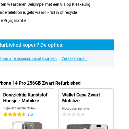
ten waarderen Belsimpel met een 9,1 op Kieskeurig
ude telefoon is geld waard -
ruil in of recycle
e Prijsgarantie
furbished kopen? De opties:
Populaire accessoirecategorieën
Verzekeringen
iPhone 14 Pro 256GB Zwart Refurbished
Doorzichtig Kunststof
Wallet Case Zwart -
Hoesje - Mobilize
Mobilize
1 geverifieerde review
Nog geen reviews
8,5
4.5 sterren
0 sterren