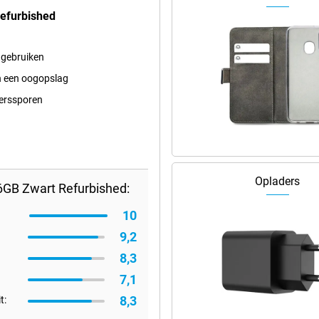
Refurbished
 gebruiken
 in een oogopslag
ikerssporen
Opladers
6GB Zwart Refurbished:
10
9,2
8,3
7,1
8,3
t: