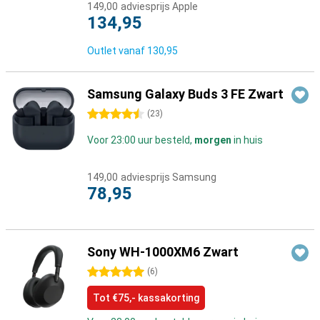
149,00
adviesprijs Apple
134,95
Outlet vanaf
130,95
Samsung Galaxy Buds 3 FE Zwart
4.5 sterren
(
23
)
Voor 23:00 uur besteld,
morgen
in huis
149,00
adviesprijs Samsung
78,95
Sony WH-1000XM6 Zwart
5 sterren
(
6
)
Tot €75,- kassakorting