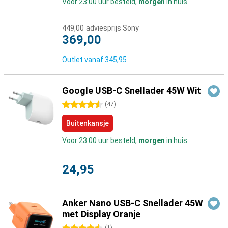
Voor 23:00 uur besteld,
morgen
in huis
449,00
adviesprijs Sony
369,00
Outlet vanaf
345,95
Google USB-C Snellader 45W Wit
4.5 sterren
(
47
)
Buitenkansje
Voor 23:00 uur besteld,
morgen
in huis
24,95
Anker Nano USB-C Snellader 45W
met Display Oranje