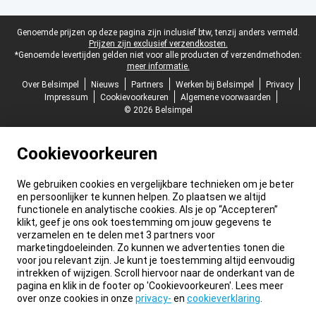
Juridische voettekst
Genoemde prijzen op deze pagina zijn inclusief btw, tenzij anders vermeld.
Prijzen zijn exclusief verzendkosten.
*Genoemde levertijden gelden niet voor alle producten of verzendmethoden:
meer informatie.
Over Belsimpel
Nieuws
Partners
Werken bij Belsimpel
Privacy
Impressum
Cookievoorkeuren
Algemene voorwaarden
© 2026 Belsimpel
Cookievoorkeuren
We gebruiken cookies en vergelijkbare technieken om je beter
en persoonlijker te kunnen helpen. Zo plaatsen we altijd
functionele en analytische cookies. Als je op “Accepteren”
klikt, geef je ons ook toestemming om jouw gegevens te
verzamelen en te delen met 3 partners voor
marketingdoeleinden. Zo kunnen we advertenties tonen die
voor jou relevant zijn. Je kunt je toestemming altijd eenvoudig
intrekken of wijzigen. Scroll hiervoor naar de onderkant van de
pagina en klik in de footer op 'Cookievoorkeuren'. Lees meer
over onze cookies in onze
privacy-
en
cookieverklaring
.