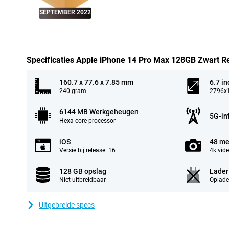
SEPTEMBER 2022
Specificaties Apple iPhone 14 Pro Max 128GB Zwart R
160.7 x 77.6 x 7.85 mm
6.7 in
240 gram
2796x1
6144 MB Werkgeheugen
5G-in
Hexa-core processor
iOS
48 me
Versie bij release: 16
4k vid
128 GB opslag
Lader
Niet-uitbreidbaar
Oplade
Uitgebreide specs