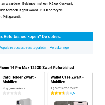
ten waarderen Belsimpel met een 9,2 op Kieskeurig
ude telefoon is geld waard -
ruil in of recycle
e Prijsgarantie
x Refurbished kopen? De opties:
Populaire accessoirecategorieën
Verzekeringen
iPhone 14 Pro Max 128GB Zwart Refurbished
Card Holder Zwart -
Wallet Case Zwart -
Mobilize
Mobilize
1 geverifieerde review
Nog geen reviews
6,5
0 sterren
3.5 sterren