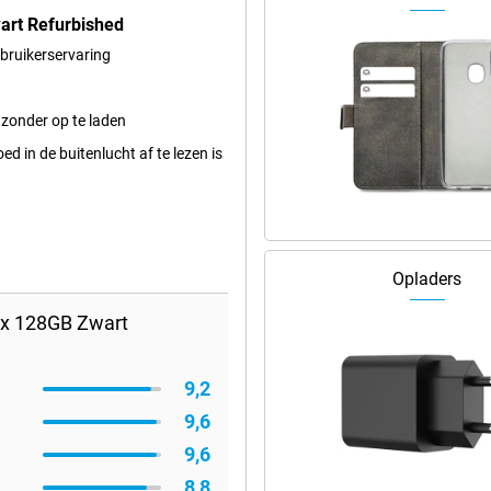
art Refurbished
ebruikerservaring
 zonder op te laden
 in de buitenlucht af te lezen is
Opladers
ax 128GB Zwart
9,2
9,6
9,6
8,8