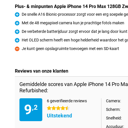
Plus- & minpunten Apple iPhone 14 Pro Max 128GB Zw
De snelle A16 Bionic-processor zorgt voor een erg soepele g
Pluspunt
Met de 48 megapixel camera kun je prachtige foto's maken
Pluspunt
De verbeterde batterijduur zorgt ervoor dat je lang door kunt
Pluspunt
Het OLED scherm heeft een hoge helderheid waardoor het goed
Pluspunt
Je kunt geen opslagruimte toevoegen met een SD-kaart
Minpunt
Reviews van onze klanten
Gemiddelde scores van Apple iPhone 14 Pro M
Refurbished:
6 geverifieerde reviews
Camera:
9
,2
4.5 sterren
Scherm:
Uitstekend
Snelheid:
Accuduur: