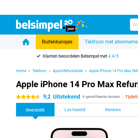
Buitenkansjes
Telefoon met abonneme
Klanten beoordelen Belsimpel met
4.4/5
Home
Telefoon
Apple-Refurbished
Apple iPhone 14 Pro Max Ref
Apple iPhone 14 Pro Max Refu
9,2
Uitstekend
Tijdeli
4.5 sterren
6 geverifieerde reviews
Los toestel
Reviews
Overzicht