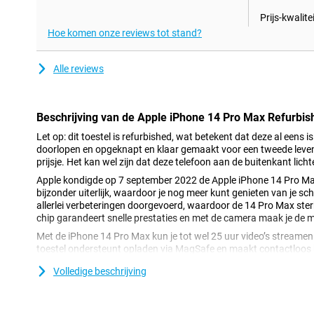
Prijs-kwalitei
Hoe komen onze reviews tot stand?
Alle reviews
Beschrijving van de Apple iPhone 14 Pro Max Refurbis
Let op: dit toestel is refurbished, wat betekent dat deze al eens is
doorlopen en opgeknapt en klaar gemaakt voor een tweede leven!
prijsje. Het kan wel zijn dat deze telefoon aan de buitenkant lich
Apple kondigde op 7 september 2022 de Apple iPhone 14 Pro Ma
bijzonder uiterlijk, waardoor je nog meer kunt genieten van je s
allerlei verbeteringen doorgevoerd, waardoor de 14 Pro Max sterk
chip garandeert snelle prestaties en met de camera maak je de mo
Met de iPhone 14 Pro Max kun je tot wel 25 uur video’s streamen
toestel ondersteunt opladen via MagSafe en maakt contactloos 
de iPhone 14 Pro Max water- en stofdicht dankzij het IP68-certif
Volledige beschrijving
Vernieuwd uiterlijk aan de voorkant
De iPhone 14 Pro Max heeft een design met Dynamic Island. Het