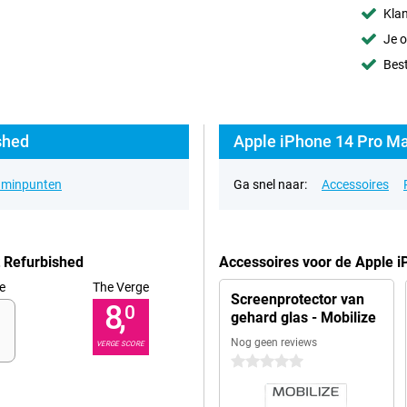
Klan
Je o
Best
shed
Apple iPhone 14 Pro Ma
& minpunten
Ga snel naar:
Accessoires
 Refurbished
Accessoires voor de Apple 
e
The Verge
Screenprotector van
8,
0
gehard glas - Mobilize
Nog geen reviews
VERGE SCORE
0 sterren