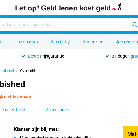
nt
Telefoons
Sim Only
Verlengen
Accessoir
Beste
Prijsgarantie
31 dagen
grat
urbished
Overzicht
rbished
jk niet leverbaar
Tips & Tricks
Accessoires
Klanten zijn blij met:
Met 