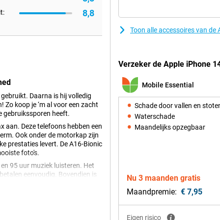
8,8
t:
Toon alle accessoires van d
Verzeker de Apple iPhone 1
hed
Mobile Essential
 gebruikt. Daarna is hij volledig
 Zo koop je ‘m al voor een zacht
Schade door vallen en stote
te gebruikssporen heeft.
Waterschade
x aan. Deze telefoons hebben een
Maandelijks opzegbaar
cherm. Ook onder de motorkap zijn
e prestaties levert. De A16-Bionic
oiste foto's.
 en 95 uur muziek luisteren. Het
betalen eenvoudig. Bovendien is
Nu 3 maanden gratis
icaat.
Maandpremie:
€ 7,95
 Face ID-camerasysteem is in het
Eigen risico