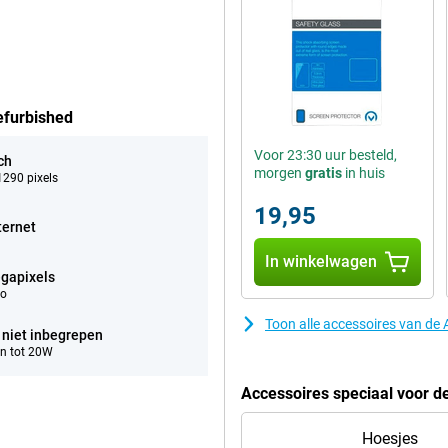
efurbished
Voor 23:30 uur besteld,
ch
morgen
gratis
in huis
290 pixels
19,95
ternet
In winkelwagen
gapixels
eo
Toon alle accessoires van d
 niet inbegrepen
n tot 20W
Accessoires speciaal voor 
Hoesjes