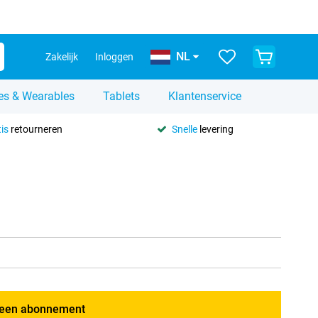
NL
Zakelijk
Inloggen
es & Wearables
Tablets
Klantenservice
is
retourneren
Snelle
levering
een abonnement