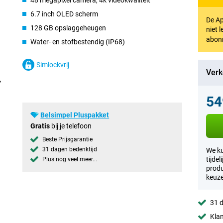
48 megapixel camera, 4k videokwaliteit
6.7 inch OLED scherm
De Ap
128 GB opslaggeheugen
niet 
abon
Water- en stofbestendig (IP68)
Simlockvrij
Verk
54
Belsimpel Pluspakket
Gratis
bij je telefoon
Beste Prijsgarantie
31 dagen bedenktijd
We ku
tijde
Plus nog veel meer...
produ
keuze
31 d
Klan