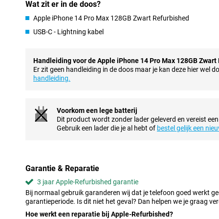
Wat zit er in de doos?
scherm geïntegreerd in plaats van een inkeping. Hierdoor is er 
opzichte van zijn voorgangers.
Apple iPhone 14 Pro Max 128GB Zwart Refurbished
Dankzij het Dynamic Island heb je sneller toegang tot handige fu
USB-C - Lightning kabel
oproepen. Ook worden notificaties slim weergegeven rondom d
schermruimte optimaal benut wordt. De telefoon heeft een behu
heeft daardoor een luxe uitstraling.
Handleiding voor de Apple iPhone 14 Pro Max 128GB Zwart
Er zit geen handleiding in de doos maar je kan deze hier wel 
Prachtige foto’s
handleiding.
Apple heeft bij deze iPhone 14 Pro Max voor een hoofdcamera va
een flinke stap vooruit vanaf de 12 megapixel camera van de iPh
naast de hoofdlens ook een 12 megapixel ultragroothoeklens voo
Voorkom een lege batterij
maak je met de 12 megapixel telelens ook van veraf duidelijke en 
Dit product wordt zonder lader geleverd en vereist een
De Apple iPhone 14 Pro Max Refurbished maakt ook erg mooie fot
Gebruik een lader die je al hebt of
bestel gelijk een nie
Quad-pixel technologie. Hiermee worden vier pixels gebruikt als 
opgenomen tijdens het maken van een foto. Daarnaast blijven je 
dankzij de actiemodus, zelfs als je zelf ondertussen beweegt!
Ook aan fans van selfies is gedacht. De iPhone 14 Pro Max is ui
Garantie & Reparatie
selfiecamera die 4K-video's kan opnemen. Dankzij de autofocus sta 
fotografeert of videobelt.
3 jaar Apple-Refurbished garantie
Bij normaal gebruik garanderen wij dat je telefoon goed werkt g
De A16 Bionic-chip
garantieperiode. Is dit niet het geval? Dan helpen we je graag ver
Deze iPhone 14 Pro Max Refurbished is uitgerust met de razends
Hoe werkt een reparatie bij Apple-Refurbished?