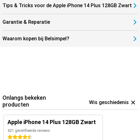
zijknop en een volumeknop tot je de schuifknoppen op het scherm
Tips & Tricks voor de Apple iPhone 14 Plus 128GB Zwart
ziet. Wacht tot de afteltimer voor een SOS-noodmelding is gestopt
en laat dan de knoppen los. Ook kan je zelf instellen dat de iPhone
een SOS-noodmelding maakt als je snel vijf keer op de zijknop
Garantie & Reparatie
drukt.
Waarom kopen bij Belsimpel?
Onlangs bekeken
Wis geschiedenis
producten
Apple iPhone 14 Plus 128GB Zwart
421 geverifieerde reviews
4.5 sterren