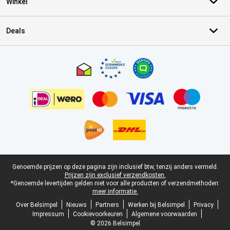
Winkel
Deals
Certificaten, betaalmethoden, bezorgingsdienst partners
Juridische voettekst
Genoemde prijzen op deze pagina zijn inclusief btw, tenzij anders vermeld.
Prijzen zijn exclusief verzendkosten.
*Genoemde levertijden gelden niet voor alle producten of verzendmethoden:
meer informatie.
Over Belsimpel
Nieuws
Partners
Werken bij Belsimpel
Privacy
Impressum
Cookievoorkeuren
Algemene voorwaarden
© 2026 Belsimpel