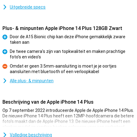
Uitgebreide specs
Plus- & minpunten Apple iPhone 14 Plus 128GB Zwart
Door de A15 Bionic chip kan deze iPhone gemakkelijk zware
taken aan
Pluspunt
De twee camera's zijn van topkwaliteit en maken prachtige
foto's en video's
Pluspunt
Omdat er geen 3.5mm-aansluiting is moet je je oortjes
aansluiten met bluetooth of een verloopkabel
Minpunt
Alle plus- & minpunten
Beschrijving van de Apple iPhone 14 Plus
Op 7 september 2022 introduceerde Apple de Apple iPhone 14 Plus.
De nieuwe iPhone 14 Plus heeft een 12MP-hoofdcamera die betere
foto's maakt dan de Apple iPhone 13. De nieuwe iPhone heeft een
slanker model en rondere hoeken gekregen voor een verbeterd
ontwerp.
Volledige beschrijving