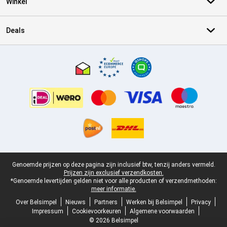
Winkel
Deals
Certificaten, betaalmethoden, bezorgingsdienst partners
Juridische voettekst
Genoemde prijzen op deze pagina zijn inclusief btw, tenzij anders vermeld.
Prijzen zijn exclusief verzendkosten.
*Genoemde levertijden gelden niet voor alle producten of verzendmethoden:
meer informatie.
Over Belsimpel
Nieuws
Partners
Werken bij Belsimpel
Privacy
Impressum
Cookievoorkeuren
Algemene voorwaarden
© 2026 Belsimpel