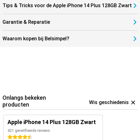
zijknop en een volumeknop tot je de schuifknoppen op het scherm
Tips & Tricks voor de Apple iPhone 14 Plus 128GB Zwart
ziet. Wacht tot de afteltimer voor een SOS-noodmelding is gestopt
en laat dan de knoppen los. Ook kan je zelf instellen dat de iPhone
een SOS-noodmelding maakt als je snel vijf keer op de zijknop
Garantie & Reparatie
drukt.
Waarom kopen bij Belsimpel?
Onlangs bekeken
Wis geschiedenis
producten
Apple iPhone 14 Plus 128GB Zwart
421 geverifieerde reviews
4.5 sterren