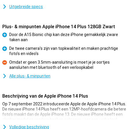
Uitgebreide specs
Plus- & minpunten Apple iPhone 14 Plus 128GB Zwart
Door de A15 Bionic chip kan deze iPhone gemakkelijk zware
taken aan
Pluspunt
De twee camera's zijn van topkwaliteit en maken prachtige
foto's en video's
Pluspunt
Omdat er geen 3.5mm-aansluiting is moet je je oortjes
aansluiten met bluetooth of een verloopkabel
Minpunt
Alle plus- & minpunten
Beschrijving van de Apple iPhone 14 Plus
Op 7 september 2022 introduceerde Apple de Apple iPhone 14 Plus.
De nieuwe iPhone 14 Plus heeft een 12MP-hoofdcamera die betere
foto's maakt dan de Apple iPhone 13. De nieuwe iPhone heeft een
slanker model en rondere hoeken gekregen voor een verbeterd
ontwerp.
Volledige beschrijving