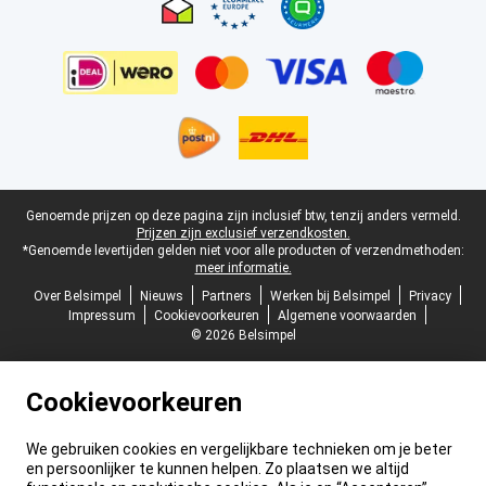
Juridische voettekst
Genoemde prijzen op deze pagina zijn inclusief btw, tenzij anders vermeld.
Prijzen zijn exclusief verzendkosten.
*Genoemde levertijden gelden niet voor alle producten of verzendmethoden:
meer informatie.
Over Belsimpel
Nieuws
Partners
Werken bij Belsimpel
Privacy
Impressum
Cookievoorkeuren
Algemene voorwaarden
© 2026 Belsimpel
Cookievoorkeuren
We gebruiken cookies en vergelijkbare technieken om je beter
en persoonlijker te kunnen helpen. Zo plaatsen we altijd