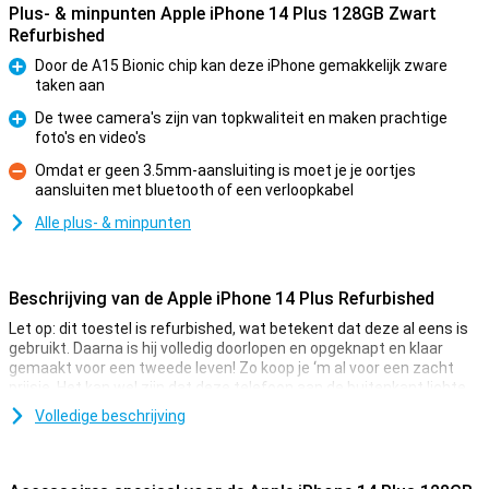
Plus- & minpunten Apple iPhone 14 Plus 128GB Zwart
Refurbished
Door de A15 Bionic chip kan deze iPhone gemakkelijk zware
taken aan
Pluspunt
De twee camera's zijn van topkwaliteit en maken prachtige
foto's en video's
Pluspunt
Omdat er geen 3.5mm-aansluiting is moet je je oortjes
aansluiten met bluetooth of een verloopkabel
Minpunt
Alle plus- & minpunten
Beschrijving van de Apple iPhone 14 Plus Refurbished
Let op: dit toestel is refurbished, wat betekent dat deze al eens is
gebruikt. Daarna is hij volledig doorlopen en opgeknapt en klaar
gemaakt voor een tweede leven! Zo koop je ‘m al voor een zacht
prijsje. Het kan wel zijn dat deze telefoon aan de buitenkant lichte
gebruikssporen heeft.
Volledige beschrijving
Op 7 september 2022 introduceerde Apple de Apple iPhone 14 Plus.
De iPhone 14 Plus heeft een 12MP-hoofdcamera die betere foto's
maakt dan de Apple iPhone 13. De nieuwe iPhone heeft een slanker