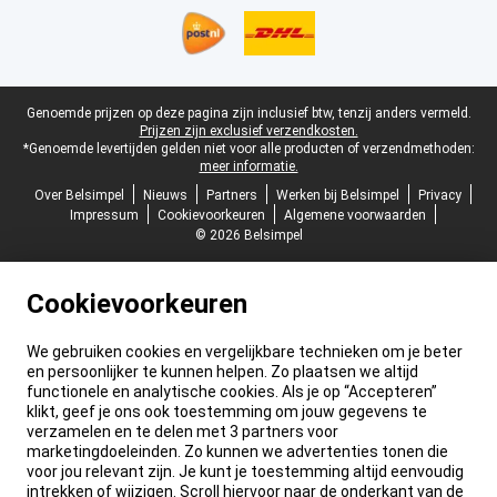
Juridische voettekst
Genoemde prijzen op deze pagina zijn inclusief btw, tenzij anders vermeld.
Prijzen zijn exclusief verzendkosten.
*Genoemde levertijden gelden niet voor alle producten of verzendmethoden:
meer informatie.
Over Belsimpel
Nieuws
Partners
Werken bij Belsimpel
Privacy
Impressum
Cookievoorkeuren
Algemene voorwaarden
© 2026 Belsimpel
Cookievoorkeuren
We gebruiken cookies en vergelijkbare technieken om je beter
en persoonlijker te kunnen helpen. Zo plaatsen we altijd
functionele en analytische cookies. Als je op “Accepteren”
klikt, geef je ons ook toestemming om jouw gegevens te
verzamelen en te delen met 3 partners voor
marketingdoeleinden. Zo kunnen we advertenties tonen die
voor jou relevant zijn. Je kunt je toestemming altijd eenvoudig
intrekken of wijzigen. Scroll hiervoor naar de onderkant van de