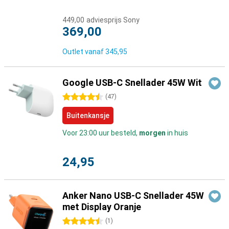
449,00
adviesprijs Sony
369,00
Outlet vanaf
345,95
Google USB-C Snellader 45W Wit
4.5 sterren
(
47
)
Buitenkansje
Voor 23:00 uur besteld,
morgen
in huis
24,95
Anker Nano USB-C Snellader 45W
met Display Oranje
4.5 sterren
(
1
)