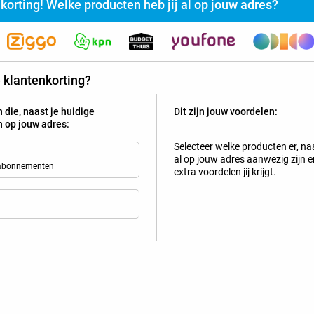
nkorting! Welke producten heb jij al op jouw adres?
rijg jij vaste klanten- of familiekorting bij Belsimpel?
te klantenkorting?
Selecteer de producten die al actief zijn op jouw adres en z
 die, naast je huidige
Dit zijn jouw voordelen:
Tip!
jn op jouw adres:
Mobiel
Selecteer welke producten er, naa
al op jouw adres aanwezig zijn en
 abonnementen
extra voordelen jij krijgt.
Bekijk welke kortingen en extra'
Apple iPhone 13 128GB Zwart
4
+
Lebara-abonnement
met onbeperkt bellen en sms + 10 G
geldig in de
EU
Nieuw abonnement
2 jaar