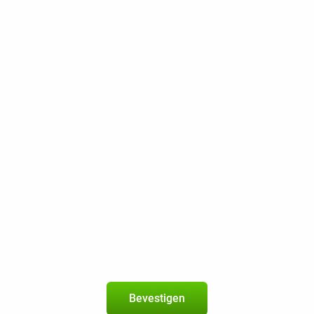
Op het betrouwbare netwerk van KP
Onbeperkt bellen
Onbeperkt sms
10 GB 5G
150 Mbps
Beste Prijsgarantie
Gratis retourneren
Apple iPhone 13 128GB Zwart
5
+
Lebara-abonnement
met 250 min + 250 sms + 40 GB 5G
Bevestigen