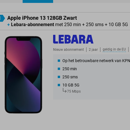
ducten
Apple iPhone 13 128GB Zwart
1
+
Lebara-abonnement
met 250 min + 250 sms + 10 GB 5G
geldig in de
EU
Nieuw abonnement
2 jaar
Op het betrouwbare netwerk van KP
250 min
250 sms
10 GB 5G
75 Mbps