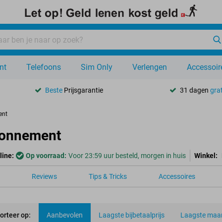
nt
Telefoons
Sim Only
Verlengen
Accessoir
Beste
Prijsgarantie
31 dagen
grat
ent
bonnement
line:
Op voorraad:
Voor 23:59 uur besteld, morgen in huis
Winkel:
Reviews
Tips & Tricks
Accessoires
orteer op:
Aanbevolen
Laagste bijbetaalprijs
Laagste maan