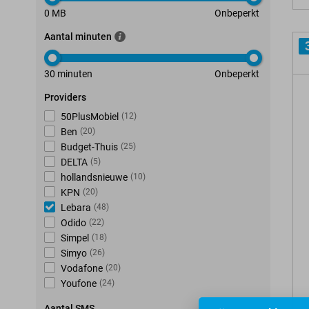
0 MB
Onbeperkt
Aantal minuten
30 minuten
Onbeperkt
Providers
50PlusMobiel
(
12
)
Ben
(
20
)
Budget-Thuis
(
25
)
DELTA
(
5
)
hollandsnieuwe
(
10
)
KPN
(
20
)
Lebara
(
48
)
Odido
(
22
)
Simpel
(
18
)
Simyo
(
26
)
Vodafone
(
20
)
Youfone
(
24
)
Aantal SMS