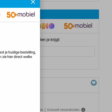
ie meteen welke voordelen je krijgt:
Internet
st je huidige bestelling,
 zie hier direct welke
s jij kunt krijgen
>
B 5G
Gratis verzekerd tegen misbruik
Exclusief verzendkosten.