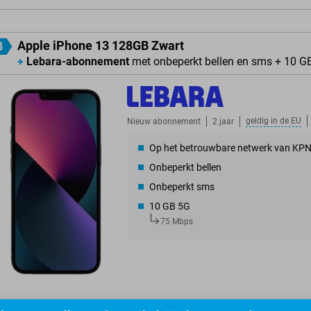
Apple iPhone 13 128GB Zwart
3
+
Lebara-abonnement
met onbeperkt bellen en sms + 10 G
geldig in de
EU
Nieuw abonnement
2 jaar
Op het betrouwbare netwerk van KP
Onbeperkt bellen
Onbeperkt sms
10 GB 5G
75 Mbps