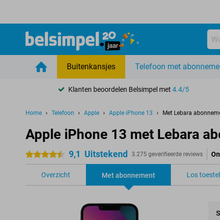
Buitenkansjes
Telefoon met abonneme
Klanten beoordelen Belsimpel met
4.4/5
Home
Telefoon
Apple
Apple iPhone 13
Met Lebara abonnem
Apple iPhone 13 met Lebara a
9,1
Uitstekend
On
4.5 sterren
3.275 geverifieerde reviews
Overzicht
Los toestel
Met abonnement
S