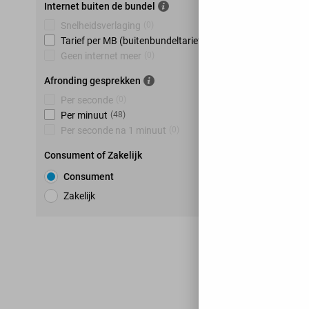
Internet buiten de bundel
Snelheidsverlaging
(
0
)
Tarief per MB (buitenbundeltarief)
(
48
)
Geen internet meer
(
0
)
Afronding gesprekken
Per seconde
(
0
)
Per minuut
(
48
)
Per seconde na 1 minuut
(
0
)
Consument of Zakelijk
Consument
Zakelijk