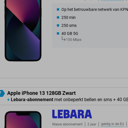
Op het betrouwbare netwerk van KP
250 min
250 sms
40 GB 5G
150 Mbps
Apple iPhone 13 128GB Zwart
7
+
Lebara-abonnement
met onbeperkt bellen en sms + 40 G
geldig in de
EU
Nieuw abonnement
2 jaar