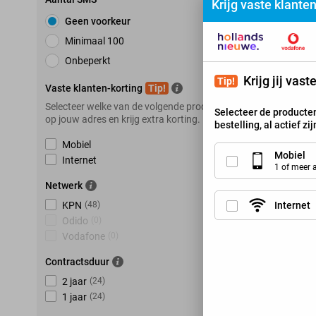
Krijg vaste klante
Geen voorkeur
K
Minimaal 100
Onbeperkt
Krijg jij vas
Tip!
Vaste klanten-korting
Tip!
Selecteer welke van de volgende producten je hebt
Selecteer de producten
op jouw adres en krijg extra korting.
bestelling, al actief zi
Mobiel
Mobiel
Internet
1 of meer
Netwerk
Internet
KPN
(
48
)
Odido
(
0
)
Vodafone
(
0
)
Contractsduur
2 jaar
(
24
)
1 jaar
(
24
)