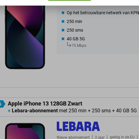
geldig in de
EU
Nieuw abonnement
2 jaar
Op het betrouwbare netwerk van KP
250 min
250 sms
40 GB 5G
75 Mbps
Apple iPhone 13 128GB Zwart
6
+
Lebara-abonnement
met 250 min + 250 sms + 40 GB 5G
geldig in de
EU
Nieuw abonnement
2 jaar