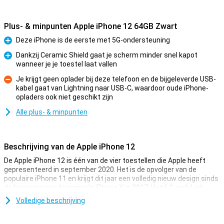
Plus- & minpunten Apple iPhone 12 64GB Zwart
Deze iPhone is de eerste met 5G-ondersteuning
Pluspunt
Dankzij Ceramic Shield gaat je scherm minder snel kapot
wanneer je je toestel laat vallen
Pluspunt
Je krijgt geen oplader bij deze telefoon en de bijgeleverde USB-
kabel gaat van Lightning naar USB-C, waardoor oude iPhone-
Minpunt
opladers ook niet geschikt zijn
Alle plus- & minpunten
Beschrijving van de Apple iPhone 12
De Apple iPhone 12 is één van de vier toestellen die Apple heeft
gepresenteerd in september 2020. Het is de opvolger van de
populaire iPhone 11 en krijgt dit jaar een volledig nieuw design sinds
de lancering van de originele iPhone X in 2017. Het 6.1-inch Lcd-
scherm is vervangen door een beeldscherm met Oled-technologie,
Volledige beschrijving
waarbij de verschillende sensoren om Face ID-gezichtsherkenning
te kunnen gebruiken nog steeds op dezelfde plek zitten.