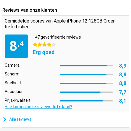
ook draadloos opladen zodat je niet elke keer gebruik hoeft te
maken van je oplaadconnector.
Reviews van onze klanten
NFC is in dit toestel ingebouwd.
Gemiddelde scores van Apple iPhone 12 128GB Groen
Refurbished:
Wanneer je dit apparaat tegen een ander apparaat met NFC houdt,
kun je makkelijk media delen.
147 geverifieerde reviews
8
,4
4 sterren
Erg goed
8,9
Camera:
8,8
Scherm:
8,8
Snelheid:
7,7
Accuduur:
8,1
Prijs-kwaliteit:
Hoe komen onze reviews tot stand?
Alle reviews