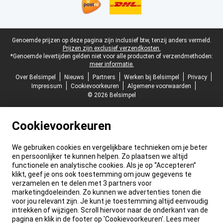
Juridische voettekst
Genoemde prijzen op deze pagina zijn inclusief btw, tenzij anders vermeld.
Prijzen zijn exclusief verzendkosten.
*Genoemde levertijden gelden niet voor alle producten of verzendmethoden:
meer informatie.
Over Belsimpel
Nieuws
Partners
Werken bij Belsimpel
Privacy
Impressum
Cookievoorkeuren
Algemene voorwaarden
© 2026 Belsimpel
Cookievoorkeuren
We gebruiken cookies en vergelijkbare technieken om je beter
en persoonlijker te kunnen helpen. Zo plaatsen we altijd
functionele en analytische cookies. Als je op “Accepteren”
klikt, geef je ons ook toestemming om jouw gegevens te
verzamelen en te delen met 3 partners voor
marketingdoeleinden. Zo kunnen we advertenties tonen die
voor jou relevant zijn. Je kunt je toestemming altijd eenvoudig
intrekken of wijzigen. Scroll hiervoor naar de onderkant van de
pagina en klik in de footer op 'Cookievoorkeuren'. Lees meer