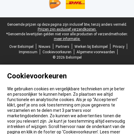
Juridische voettekst
Genoemde prijzen op deze pagina zijn inclusief btw, tenzij anders vermeld.
Prijzen zijn exclusief verzendkosten.
*Genoemde levertijden gelden niet voor alle producten of verzendmethoden:
meer informatie.
Over Belsimpel
Nieuws
Partners
Werken bij Belsimpel
Privacy
Impressum
Cookievoorkeuren
Algemene voorwaarden
© 2026 Belsimpel
Cookievoorkeuren
We gebruiken cookies en vergelijkbare technieken om je beter
en persoonlijker te kunnen helpen. Zo plaatsen we altijd
functionele en analytische cookies. Als je op “Accepteren”
klikt, geef je ons ook toestemming om jouw gegevens te
verzamelen en te delen met 3 partners voor
marketingdoeleinden. Zo kunnen we advertenties tonen die
voor jou relevant zijn. Je kunt je toestemming altijd eenvoudig
intrekken of wijzigen. Scroll hiervoor naar de onderkant van de
pagina en klik in de footer op 'Cookievoorkeuren'. Lees meer