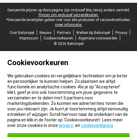
Juridische voettekst
Genoemde prijzen op deze pagina zijn inclusief btw, tenzij anders vermeld.
Prijzen zijn exclusief verzendkosten.
*Genoemde levertijden gelden niet voor alle producten of verzendmethoden:
meer informatie.
Over Belsimpel
Nieuws
Partners
Werken bij Belsimpel
Privacy
Impressum
Cookievoorkeuren
Algemene voorwaarden
© 2026 Belsimpel
Cookievoorkeuren
We gebruiken cookies en vergelijkbare technieken om je beter
en persoonlijker te kunnen helpen. Zo plaatsen we altijd
functionele en analytische cookies. Als je op “Accepteren”
klikt, geef je ons ook toestemming om jouw gegevens te
verzamelen en te delen met 3 partners voor
marketingdoeleinden. Zo kunnen we advertenties tonen die
voor jou relevant zijn. Je kunt je toestemming altijd eenvoudig
intrekken of wijzigen. Scroll hiervoor naar de onderkant van de
pagina en klik in de footer op 'Cookievoorkeuren'. Lees meer
over onze cookies in onze
privacy-
en
cookieverklaring
.