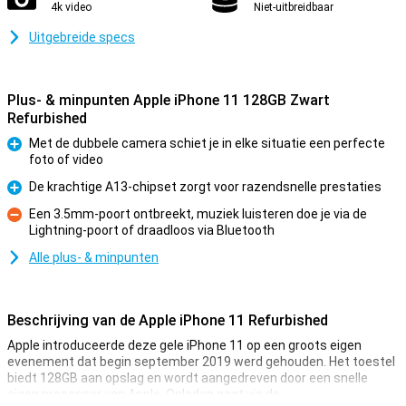
4k video
Niet-uitbreidbaar
Uitgebreide specs
Plus- & minpunten Apple iPhone 11 128GB Zwart
Refurbished
Met de dubbele camera schiet je in elke situatie een perfecte
foto of video
Pluspunt
De krachtige A13-chipset zorgt voor razendsnelle prestaties
Pluspunt
Een 3.5mm-poort ontbreekt, muziek luisteren doe je via de
Lightning-poort of draadloos via Bluetooth
Minpunt
Alle plus- & minpunten
Beschrijving van de Apple iPhone 11 Refurbished
Apple introduceerde deze gele iPhone 11 op een groots eigen
evenement dat begin september 2019 werd gehouden. Het toestel
biedt 128GB aan opslag en wordt aangedreven door een snelle
eigen processor van Apple. Opladen gaat via de