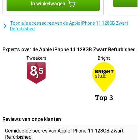
In winkelwagen
Keurmerk refurbished
De refurbished telefoons van Forza zijn gecertificeerd met het
Keurmerk Refurbished. Dit houdt in dat speciale keurmerk-bedrijven
Toon alle accessoires van de Apple iPhone 11 128GB Zwart
de gerepareerde iPhones professioneel op minimaal 50 punten
Refurbished
testen. Toestellen met het Keurmerk Refurbished hebben dan ook
altijd 2 jaar garantie!
Experts over de Apple iPhone 11 128GB Zwart Refurbished
Tweakers
Bright
8,
5
Reviews van onze klanten
Gemiddelde scores van Apple iPhone 11 128GB Zwart
Refurbished: