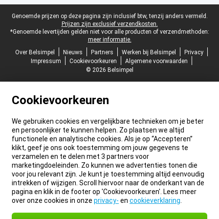
Juridische voettekst
Genoemde prijzen op deze pagina zijn inclusief btw, tenzij anders vermeld.
Prijzen zijn exclusief verzendkosten.
*Genoemde levertijden gelden niet voor alle producten of verzendmethoden:
meer informatie.
Over Belsimpel
Nieuws
Partners
Werken bij Belsimpel
Privacy
Impressum
Cookievoorkeuren
Algemene voorwaarden
© 2026 Belsimpel
Cookievoorkeuren
We gebruiken cookies en vergelijkbare technieken om je beter
en persoonlijker te kunnen helpen. Zo plaatsen we altijd
functionele en analytische cookies. Als je op “Accepteren”
klikt, geef je ons ook toestemming om jouw gegevens te
verzamelen en te delen met 3 partners voor
marketingdoeleinden. Zo kunnen we advertenties tonen die
voor jou relevant zijn. Je kunt je toestemming altijd eenvoudig
intrekken of wijzigen. Scroll hiervoor naar de onderkant van de
pagina en klik in de footer op 'Cookievoorkeuren'. Lees meer
over onze cookies in onze
privacy-
en
cookieverklaring
.