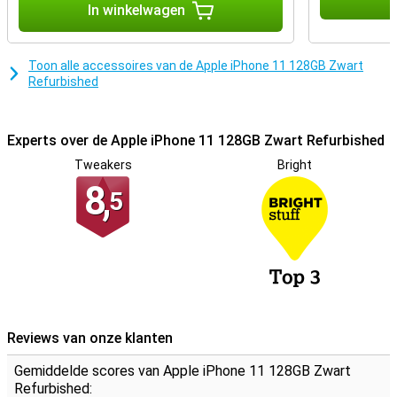
In winkelwagen
Keurmerk refurbished
De refurbished telefoons van Forza zijn gecertificeerd met het
Keurmerk Refurbished. Dit houdt in dat speciale keurmerk-bedrijven
Toon alle accessoires van de Apple iPhone 11 128GB Zwart
de gerepareerde iPhones professioneel op minimaal 50 punten
Refurbished
testen. Toestellen met het Keurmerk Refurbished hebben dan ook
altijd 2 jaar garantie!
Experts over de Apple iPhone 11 128GB Zwart Refurbished
Tweakers
Bright
8,
5
Reviews van onze klanten
Gemiddelde scores van Apple iPhone 11 128GB Zwart
Refurbished: