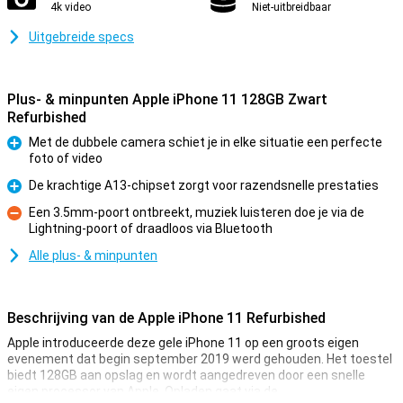
4k video
Niet-uitbreidbaar
Uitgebreide specs
Plus- & minpunten Apple iPhone 11 128GB Zwart
Refurbished
Met de dubbele camera schiet je in elke situatie een perfecte
foto of video
Pluspunt
De krachtige A13-chipset zorgt voor razendsnelle prestaties
Pluspunt
Een 3.5mm-poort ontbreekt, muziek luisteren doe je via de
Lightning-poort of draadloos via Bluetooth
Minpunt
Alle plus- & minpunten
Beschrijving van de Apple iPhone 11 Refurbished
Apple introduceerde deze gele iPhone 11 op een groots eigen
evenement dat begin september 2019 werd gehouden. Het toestel
biedt 128GB aan opslag en wordt aangedreven door een snelle
eigen processor van Apple. Opladen gaat via de