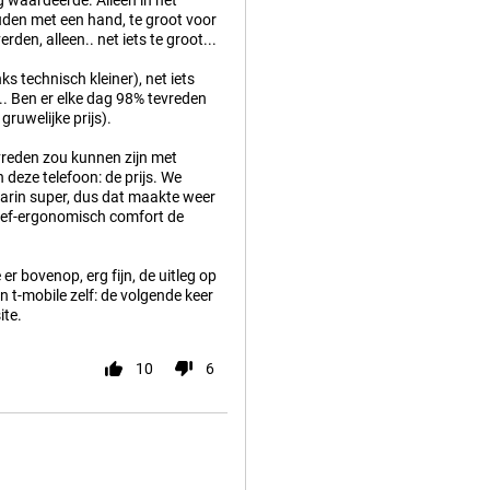
 waardeerde. Alleen in het
houden met een hand, te groot voor
den, alleen.. net iets te groot...
s technisch kleiner), net iets
. Ben er elke dag 98% tevreden
gruwelijke prijs).
evreden zou kunnen zijn met
 deze telefoon: de prijs. We
arin super, dus dat maakte weer
ief-ergonomisch comfort de
e er bovenop, erg fijn, de uitleg op
 t-mobile zelf: de volgende keer
ite.
10
6