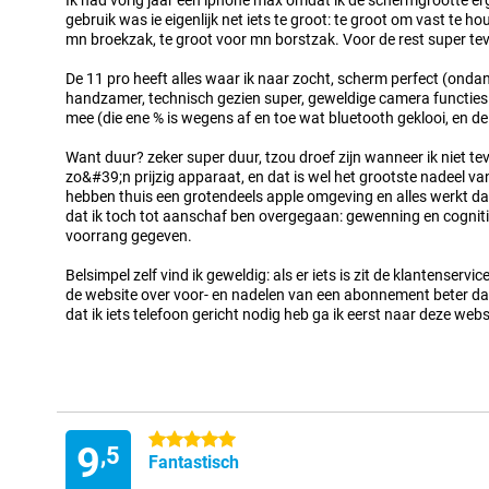
Ik had vorig jaar een iphone max omdat ik de schermgrootte erg
gebruik was ie eigenlijk net iets te groot: te groot om vast te 
mn broekzak, te groot voor mn borstzak. Voor de rest super tever
De 11 pro heeft alles waar ik naar zocht, scherm perfect (ondank
handzamer, technisch gezien super, geweldige camera functies.
mee (die ene % is wegens af en toe wat bluetooth geklooi, en de 
Want duur? zeker super duur, tzou droef zijn wanneer ik niet t
zo&#39;n prijzig apparaat, en dat is wel het grootste nadeel van
hebben thuis een grotendeels apple omgeving en alles werkt da
dat ik toch tot aanschaf ben overgegaan: gewenning en cognit
voorrang gegeven.
Belsimpel zelf vind ik geweldig: als er iets is zit de klantenservic
de website over voor- en nadelen van een abonnement beter dan
dat ik iets telefoon gericht nodig heb ga ik eerst naar deze webs
5 sterren
9
,5
Fantastisch