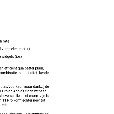
h rate
il vergeleken met 11
 widgets (ios)
n efficiënt qua batterijduur,
 combinatie met het uitstekende
r bias/voorkeur, maar dankzij de
 Pro op Apple's eigen website
tieverschillen niet enorm zijn is
n 11 Pro komt echter neer tot
terin.