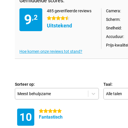
Gemiddelde scores:
485 geverifieerde reviews
Camera:
9
,2
4.5 sterren
Scherm:
Uitstekend
Snelheid:
Accuduur:
Prijs-kwalitei
Hoe komen onze reviews tot stand?
Sorteer op:
Taal:
Meest behulpzame
Alle talen
5 sterren
10
Fantastisch