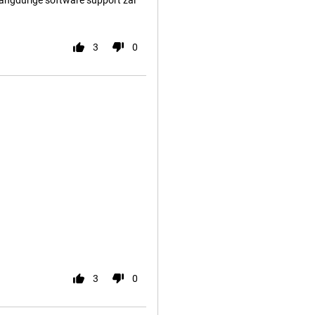
s langdurige software support zal
3
0
3
0