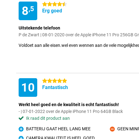
4.5 sterren
8
,5
Erg goed
Uitstekende telefoon
P de Zwart | 08-01-2020 over de Apple iPhone 11 Pro 256GB G
Voldoet aan alle eisen.wel even wennen aan de vele mogelijkhede
5 sterren
10
Fantastisch
Werkt heel goed en de kwaliteit is echt fantastisch!
- | 07-01-2022 over de Apple iPhone 11 Pro 64GB Black
Ik raad dit product aan
BATTERIJ GAAT HEEL LANG MEE
GEEN MIN
Pluspunt
Minpunt
CAMERA KWALITEIT IS HEEL GOED