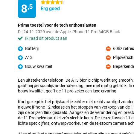
4.5 sterren
8
,5
Erg goed
Prima toestel voor de tech enthousiasten
D | 24-11-2020 over de Apple iPhone 11 Pro 64GB Black
Ik raad dit product aan
Batterij
60hz refres
Pluspunt
Minpunt
A13
Prijsversch
Pluspunt
Minpunt
Bouw kwaliteit
Beperkende
Pluspunt
Minpunt
Een uitstekende telefoon. De A13 bionic chip werkt erg smooth e
gaat mij persoonlijk anderhalve dag mee met matig gebruik. In
bouw kwaliteit geeft de 11 pro zeker een luxe ervaring.
Kort gezegd is het prijskaartje echter niet rechtvaardigd zonde
nieuwe iPhone 12 release en het stoppen van verkoop van de 11
zijn de prijzen flink gedaald. Aangezien de verandering en presta
de 11 Pro helemaal niet zo'n slechte keus. De keuze tussen 11 e
lichte spec cijfers, ontwerpvoorkeur en de telezoom camera ach