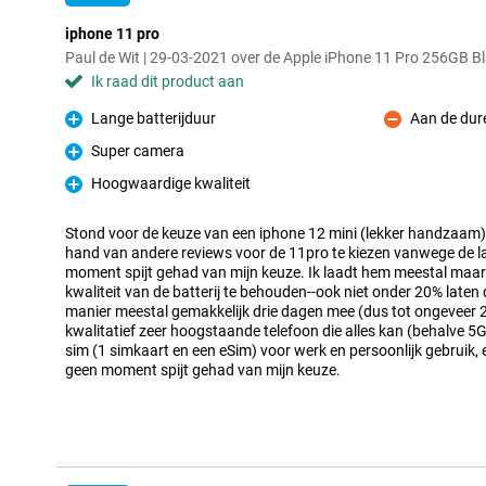
iphone 11 pro
Paul de Wit | 29-03-2021 over de Apple iPhone 11 Pro 256GB B
Ik raad dit product aan
Lange batterijduur
Aan de dur
Pluspunt
Minpunt
Super camera
Pluspunt
Hoogwaardige kwaliteit
Pluspunt
Stond voor de keuze van een iphone 12 mini (lekker handzaam)
hand van andere reviews voor de 11pro te kiezen vanwege de l
moment spijt gehad van mijn keuze. Ik laadt hem meestal maar
kwaliteit van de batterij te behouden--ook niet onder 20% laten 
manier meestal gemakkelijk drie dagen mee (dus tot ongeveer 2
kwalitatief zeer hoogstaande telefoon die alles kan (behalve 5
sim (1 simkaart en een eSim) voor werk en persoonlijk gebruik,
geen moment spijt gehad van mijn keuze.