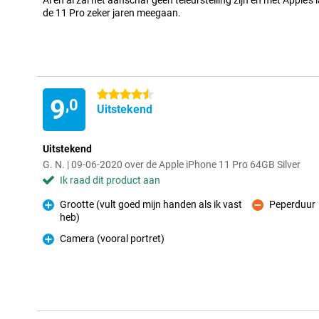
Al en al zal het aanschaf geen teleurstelling zijn en met Apple'
de 11 Pro zeker jaren meegaan.
4.5 sterren
9
,0
Uitstekend
Uitstekend
G. N. | 09-06-2020 over de Apple iPhone 11 Pro 64GB Silver
Ik raad dit product aan
Grootte (vult goed mijn handen als ik vast
Peperduur
Minpunt
heb)
Pluspunt
Camera (vooral portret)
Pluspunt