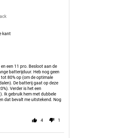
lack
e kant
 en een 11 pro. Besloot aan de
ange batterijduur. Heb nog geen
 tot 80% op (om de optimale
dalen). De batterij gaat op deze
0%). Verder is het een
G). Ik gebruik hem met dubbele
 en dat bevalt me uitstekend. Nog
4
1