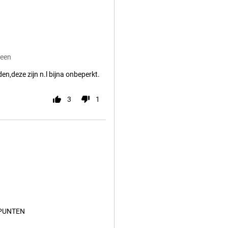
reen
n,deze zijn n.l bijna onbeperkt.
3
1
PUNTEN