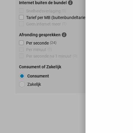
Internet buiten de bundel
Snelheidsverlaging
(
0
)
Tarief per MB (buitenbundeltarief)
(
24
)
Geen internet meer
(
0
)
Afronding gesprekken
Per seconde
(
24
)
Per minuut
(
0
)
Per seconde na 1 minuut
(
0
)
Consument of Zakelijk
Consument
Zakelijk