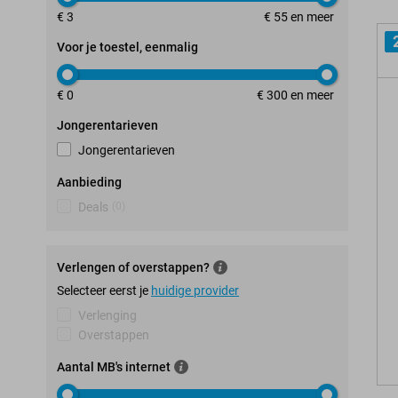
€ 3
€ 55 en meer
Voor je toestel, eenmalig
€ 0
€ 300 en meer
Jongerentarieven
Jongerentarieven
Aanbieding
Deals
(
0
)
Verlengen of overstappen?
Selecteer eerst je
huidige provider
Verlenging
Overstappen
Aantal MB's internet