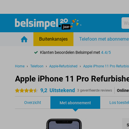
Buitenkansjes
Telefoon met abonneme
Klanten beoordelen Belsimpel met
4.4/5
Home
Telefoon
Apple-Refurbished
Apple iPhone 11 Pro Refurbi
Apple iPhone 11 Pro Refurbis
9,2
Uitstekend
Online
4.5 sterren
3 geverifieerde reviews
Overzicht
Los toestel
Met abonnement
S