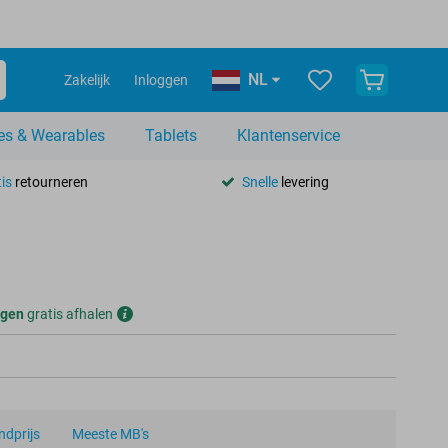
NL
Zakelijk
Inloggen
es & Wearables
Tablets
Klantenservice
is
retourneren
Snelle
levering
gen
gratis afhalen
dprijs
Meeste MB's