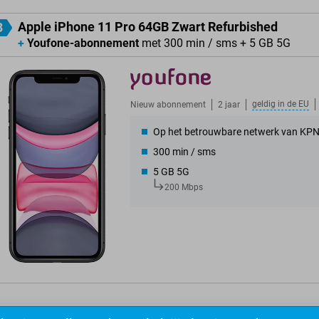
Apple iPhone 11 Pro 64GB Zwart Refurbished
3
+
Youfone-abonnement
met 300 min / sms + 5 GB 5G
geldig in de
EU
Nieuw abonnement
2 jaar
Op het betrouwbare netwerk van KP
300 min / sms
5 GB 5G
200 Mbps