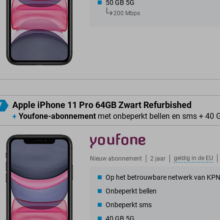
50 GB 5G
200 Mbps
Apple iPhone 11 Pro 64GB Zwart Refurbished
7
+
Youfone-abonnement
met onbeperkt bellen en sms + 40 
geldig in de
EU
Nieuw abonnement
2 jaar
Op het betrouwbare netwerk van KP
Onbeperkt bellen
Onbeperkt sms
40 GB 5G