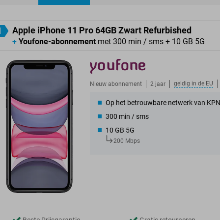
ducten
Apple iPhone 11 Pro 64GB Zwart Refurbished
1
+
Youfone-abonnement
met 300 min / sms + 10 GB 5G
geldig in de
EU
Nieuw abonnement
2 jaar
Op het betrouwbare netwerk van KP
300 min / sms
10 GB 5G
200 Mbps