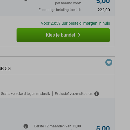
5,00
per maand voor:
222,00
Eenmalige betaling toestel:
Voor 23:59 uur besteld,
morgen
in huis
Kies je bundel
GB 5G
Gratis verzekerd tegen misbruik
Exclusief verzendkosten.
N
Eerste 12 maanden van 13,00
5,00