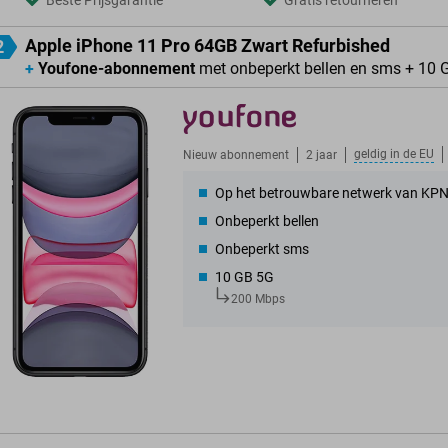
Beste Prijsgarantie
Gratis retourneren
Apple iPhone 11 Pro 64GB Zwart Refurbished
2
+
Youfone-abonnement
met onbeperkt bellen en sms + 10 
geldig in de
EU
Nieuw abonnement
2 jaar
Op het betrouwbare netwerk van KP
Onbeperkt bellen
Onbeperkt sms
10 GB 5G
200 Mbps