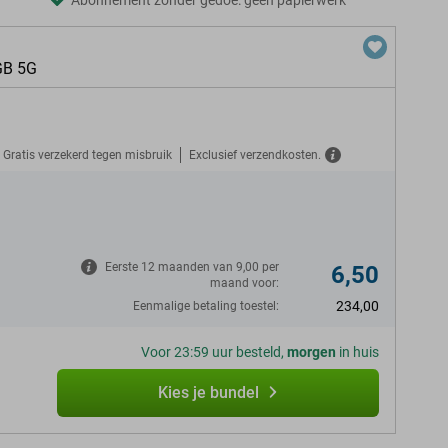
Abonnement zonder gedoe: geen papierwerk
GB 5G
Gratis verzekerd tegen misbruik
Exclusief verzendkosten.
N
Eerste 12 maanden van 9,00 per
6,50
maand voor:
234,00
Eenmalige betaling toestel:
Voor 23:59 uur besteld,
morgen
in huis
Kies je bundel