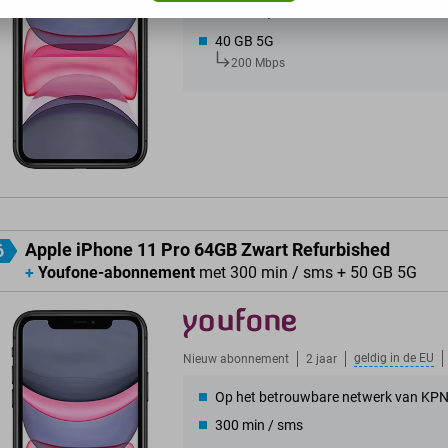
300 min / sms
40 GB 5G
200 Mbps
Apple iPhone 11 Pro 64GB Zwart Refurbished
6
+
Youfone-abonnement
met 300 min / sms + 50 GB 5G
geldig in de
EU
Nieuw abonnement
2 jaar
Op het betrouwbare netwerk van KP
300 min / sms