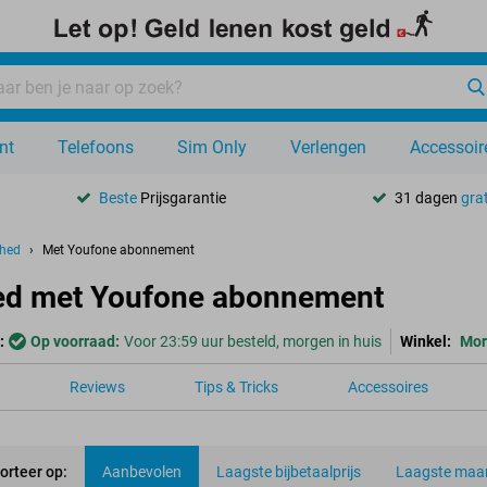
nt
Telefoons
Sim Only
Verlengen
Accessoir
Beste
Prijsgarantie
31 dagen
grat
shed
Met Youfone abonnement
hed met Youfone abonnement
:
Op voorraad:
Voor 23:59 uur besteld, morgen in huis
Winkel:
Mor
Reviews
Tips & Tricks
Accessoires
orteer op:
Aanbevolen
Laagste bijbetaalprijs
Laagste maan