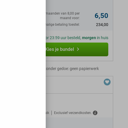
Eerste 12 maanden van 8,00 per
6,50
maand voor:
234,00
Eenmalige betaling toestel:
Voor 23:59 uur besteld,
morgen
in huis
Kies je bundel
Abonnement zonder gedoe: geen papierwerk
Gratis verzekerd tegen misbruik
Exclusief verzendkosten.
N