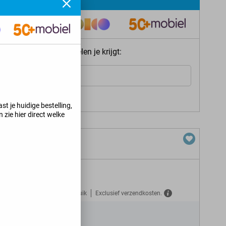
ie meteen welke voordelen je krijgt:
Internet
s jij kunt krijgen
>
st je huidige bestelling,
 zie hier direct welke
B 5G
Gratis verzekerd tegen misbruik
Exclusief verzendkosten.
N