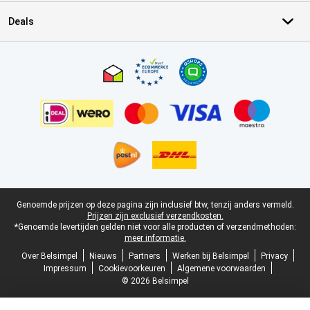
Deals
Certificaten, betaalmethoden, bezorgingsdienst partners
Juridische voettekst
Genoemde prijzen op deze pagina zijn inclusief btw, tenzij anders vermeld.
Prijzen zijn exclusief verzendkosten.
*Genoemde levertijden gelden niet voor alle producten of verzendmethoden:
meer informatie.
Over Belsimpel
Nieuws
Partners
Werken bij Belsimpel
Privacy
Impressum
Cookievoorkeuren
Algemene voorwaarden
© 2026 Belsimpel