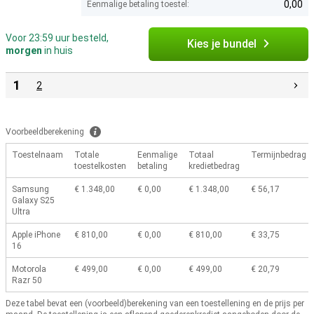
0,00
Eenmalige betaling toestel:
Voor 23:59 uur besteld,
Kies je bundel
morgen
in huis
1
2
Voorbeeldberekening
Toestelnaam
Totale
Eenmalige
Totaal
Termijnbedrag
toestelkosten
betaling
kredietbedrag
Samsung
€ 1.348,00
€ 0,00
€ 1.348,00
€ 56,17
Galaxy S25
Ultra
Apple iPhone
€ 810,00
€ 0,00
€ 810,00
€ 33,75
16
Motorola
€ 499,00
€ 0,00
€ 499,00
€ 20,79
Razr 50
Deze tabel bevat een (voorbeeld)berekening van een toestellening en de prijs per