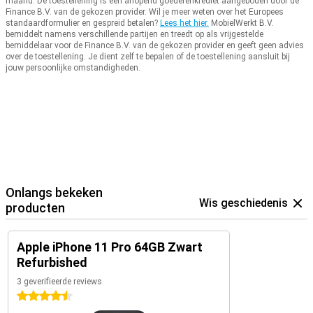
maand.
De toestellening is een aflopend goederenkrediet aangeboden door de
Finance B.V. van de gekozen provider.
Wil je meer weten over het Europees
standaardformulier en gespreid betalen?
Lees het hier.
MobielWerkt B.V.
bemiddelt namens verschillende partijen en treedt op als vrijgestelde
bemiddelaar voor de Finance B.V. van de gekozen provider en geeft geen advies
over de toestellening.
Je dient zelf te bepalen of de toestellening aansluit bij
jouw persoonlijke omstandigheden.
Onlangs bekeken
Wis geschiedenis
producten
Apple iPhone 11 Pro 64GB Zwart
Refurbished
3 geverifieerde reviews
4.5 sterren