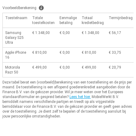
Voorbeeldberekening
Toestelnaam
Totale
Eenmalige
Totaal
Termijnbedrag
toestelkosten
betaling
kredietbedrag
Samsung
€ 1.348,00
€ 0,00
€ 1.348,00
€ 56,17
Galaxy S25
Ultra
Apple iPhone
€ 810,00
€ 0,00
€ 810,00
€ 33,75
16
Motorola
€ 499,00
€ 0,00
€ 499,00
€ 20,79
Razr 50
Deze tabel bevat een (voorbeeld)berekening van een toestellening en de prijs per
maand.
De toestellening is een aflopend goederenkrediet aangeboden door de
Finance B.V. van de gekozen provider.
Wil je meer weten over het Europees
standaardformulier en gespreid betalen?
Lees het hier.
MobielWerkt B.V.
bemiddelt namens verschillende partijen en treedt op als vrijgestelde
bemiddelaar voor de Finance B.V. van de gekozen provider en geeft geen advies
over de toestellening.
Je dient zelf te bepalen of de toestellening aansluit bij
jouw persoonlijke omstandigheden.