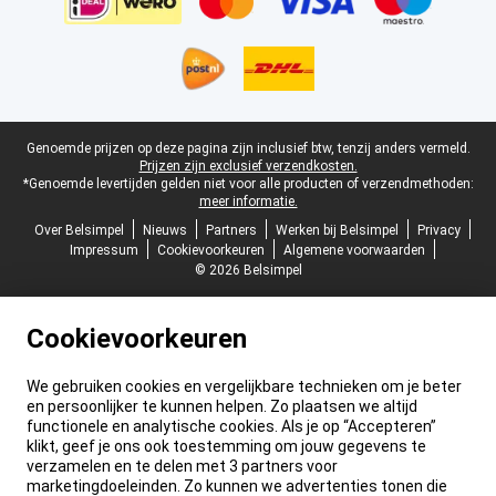
Juridische voettekst
Genoemde prijzen op deze pagina zijn inclusief btw, tenzij anders vermeld.
Prijzen zijn exclusief verzendkosten.
*Genoemde levertijden gelden niet voor alle producten of verzendmethoden:
meer informatie.
Over Belsimpel
Nieuws
Partners
Werken bij Belsimpel
Privacy
Impressum
Cookievoorkeuren
Algemene voorwaarden
© 2026 Belsimpel
Cookievoorkeuren
We gebruiken cookies en vergelijkbare technieken om je beter
en persoonlijker te kunnen helpen. Zo plaatsen we altijd
functionele en analytische cookies. Als je op “Accepteren”
klikt, geef je ons ook toestemming om jouw gegevens te
verzamelen en te delen met 3 partners voor
marketingdoeleinden. Zo kunnen we advertenties tonen die