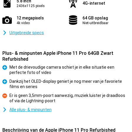
5.8 inch
4G-internet
2436x1125 pixels
12 megapixels
64 GB opslag
4k video
Niet-uitbreidbaar
Uitgebreide specs
Plus- & minpunten Apple iPhone 11 Pro 64GB Zwart
Refurbished
Met de drievoudige camera schiet je in elke situatie een
perfecte foto of video
Pluspunt
Dankzij het OLED-display geniet je nog meer van je favoriete
films en series
Pluspunt
Er is geen 3,5mm-poort aanwezig, muziek luister je draadloos
of via de Lightning-poort
Minpunt
Alle plus- & minpunten
Beschrijving van de Apple iPhone 11 Pro Refurbished