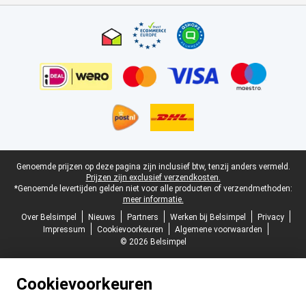
Certificaten, betaalmethoden, bezorgingsdienst partners
Juridische voettekst
Genoemde prijzen op deze pagina zijn inclusief btw, tenzij anders vermeld.
Prijzen zijn exclusief verzendkosten.
*Genoemde levertijden gelden niet voor alle producten of verzendmethoden:
meer informatie.
Over Belsimpel
Nieuws
Partners
Werken bij Belsimpel
Privacy
Impressum
Cookievoorkeuren
Algemene voorwaarden
© 2026 Belsimpel
Cookievoorkeuren