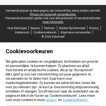
Juridische voettekst
Genoemde prijzen op deze pagina zijn inclusief btw, tenzij anders vermeld.
Prijzen zijn exclusief verzendkosten.
*Genoemde levertijden gelden niet voor alle producten of verzendmethoden:
meer informatie.
Over Belsimpel
Nieuws
Partners
Werken bij Belsimpel
Privacy
Impressum
Cookievoorkeuren
Algemene voorwaarden
© 2026 Belsimpel
Cookievoorkeuren
We gebruiken cookies en vergelijkbare technieken om je beter
en persoonlijker te kunnen helpen. Zo plaatsen we altijd
functionele en analytische cookies. Als je op “Accepteren”
klikt, geef je ons ook toestemming om jouw gegevens te
verzamelen en te delen met 3 partners voor
marketingdoeleinden. Zo kunnen we advertenties tonen die
voor jou relevant zijn. Je kunt je toestemming altijd eenvoudig
intrekken of wijzigen. Scroll hiervoor naar de onderkant van de
pagina en klik in de footer op 'Cookievoorkeuren'. Lees meer
over onze cookies in onze
privacy-
en
cookieverklaring
.