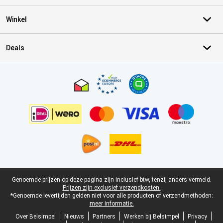
Winkel
Deals
Certificaten, betaalmethoden, bezorgingsdienst partners
Juridische voettekst
Genoemde prijzen op deze pagina zijn inclusief btw, tenzij anders vermeld.
Prijzen zijn exclusief verzendkosten.
*Genoemde levertijden gelden niet voor alle producten of verzendmethoden:
meer informatie.
Over Belsimpel
Nieuws
Partners
Werken bij Belsimpel
Privacy